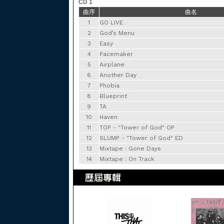
CD 1
曲序
曲名
1
GO LIVE
2
God’s Menu
3
Easy
4
Pacemaker
5
Airplane
6
Another Day
7
Phobia
8
Blueprint
9
TA
10
Haven
11
TOP - "Tower of God" OP
12
SLUMP - "Tower of God" ED
13
Mixtape : Gone Days
14
Mixtape : On Track