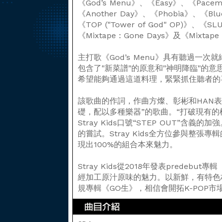
《God’s Menu》、《Easy》、《Pacem
《Another Day》、《Phobia》、《Bl
《TOP ("Tower of God" OP)》、《SLU
《Mixtape : Gone Days》及《Mixt
主打歌《God’s Menu》具有聽過一
包含了"新菜譜"的原意和"神明降臨"的
希望能夠通過這道料理，緊緊抓住聽者的
該歌曲的作詞，作曲方燦、彰彬和HAN表示
礎，配以多種樂器”的歌曲。“打破現有的
Stray Kids口號“STEP OUT”含
的嘗試。Stray Kids全方位參與整張
現出100%的組合本來魅力。
Stray Kids從2018年發表predebu
經加工原汁原味的魅力。以新鮮，有特色
規專輯《GO生》，相信會開拓K-POP市