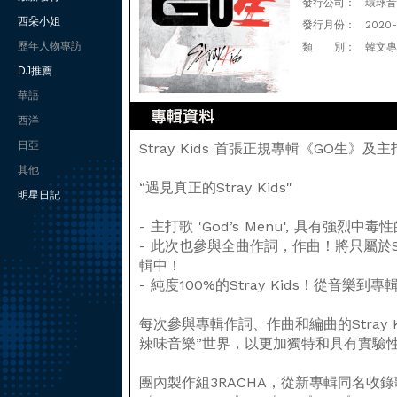
發行公司：
環球音樂(
西朵小姐
發行月份：
2020-
歷年人物專訪
類 別：
韓文專
DJ推薦
華語
西洋
日亞
Stray Kids 首張正規專輯《GO生》及主打歌
其他
“遇見真正的Stray Kids"
明星日記
- 主打歌 'God’s Menu', 具有強烈
- 此次也參與全曲作詞，作曲！將只屬於St
輯中！
- 純度100%的Stray Kids！從音
每次參與專輯作詞、作曲和編曲的Stray 
辣味音樂”世界，以更加獨特和具有實驗
團內製作組3RACHA，從新專輯同名收