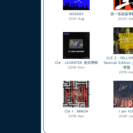
NOEASY
第一張改版專輯
2021-Aug
2020-S
CLÉ 2 : YELL
Clé : LEVANTER 迷你專輯
Special Editi
2019-Dec
華盤
2019-Au
Clé 1 : MIROH
I am YO
2019-Apr
2019-Ja