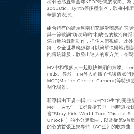
種刺激感直擊全球KPOP粉絲的取向。
acoustic、synth等多種樂器，歌
華麗的表演。
組合特有的街頭氛圍和充滿滑稽感的表演
與一節歌詞“嗨喲嗨喲”相吻合的拔河舞蹈
滿力量的舞蹈動作，抓住人們視線。此外
舞，令全世界粉絲都可以簡單快樂地跟隨
的傳統韓服，散發出迷人的東方美，令觀
MV中和很多人一起歡快舞蹈的方燦、Lee
Felix、昇玟、I.N等人的樣子也讓觀眾
MCC(Motion Control Camer
别化場景。
新專輯由正規一輯intro曲“GO生”的完整版
Me”，“Any”，“Ex”囊括其中。同時還收錄
會“Stray Kids World Tour 'District 
Unlock”）的小分隊歌曲，以及從第9
的心的首張正規專輯《GO生》的收錄曲