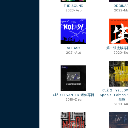
THE SOUND
ODDINA
2023-Feb
2022-M
NOEASY
第一張改版專輯
2021-Aug
2020-S
CLÉ 2 : YELL
Clé : LEVANTER 迷你專輯
Special Editi
2019-Dec
華盤
2019-Au