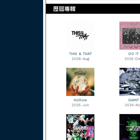
THIS & THAT
DO IT
2026-Aug
2025-D
Hollow
GIANT
2025-Jun
2024-N