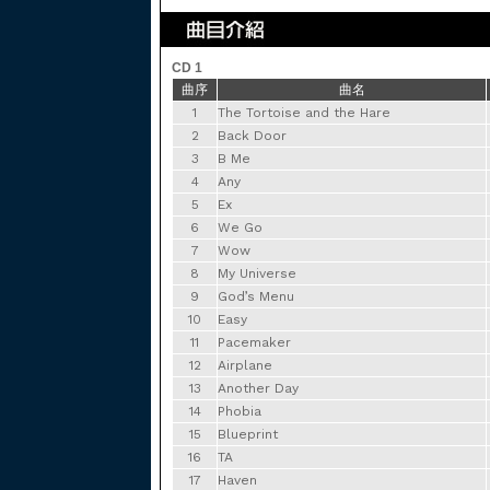
CD 1
曲序
曲名
1
The Tortoise and the Hare
2
Back Door
3
B Me
4
Any
5
Ex
6
We Go
7
Wow
8
My Universe
9
God’s Menu
10
Easy
11
Pacemaker
12
Airplane
13
Another Day
14
Phobia
15
Blueprint
16
TA
17
Haven