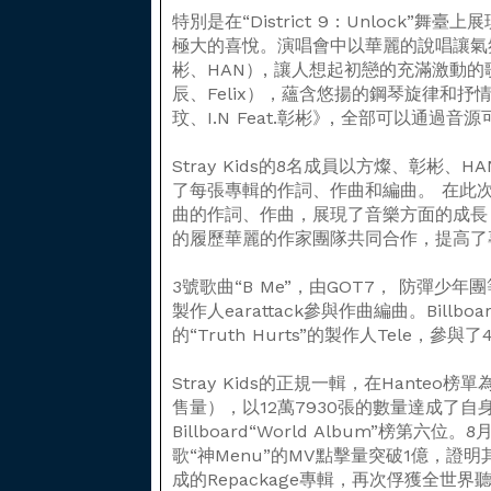
特別是在“District 9 : Unlock
極大的喜悅。演唱會中以華麗的說唱讓氣氛
彬、HAN）, 讓人想起初戀的充滿激動的歌
辰、Felix），蘊含悠揚的鋼琴旋律和抒情感
玟、I.N Feat.彰彬》, 全部可以通過音
Stray Kids的8名成員以方燦、彰彬、
了每張專輯的作詞、作曲和編曲。 在此次R
曲的作詞、作曲，展現了音樂方面的成長
的履歷華麗的作家團隊共同合作，提高了
3號歌曲“B Me”，由GOT7， 防彈少
製作人earattack參與作曲編曲。Billboa
的“Truth Hurts”的製作人Tele，參與
Stray Kids的正規一輯，在Hante
售量），以12萬7930張的數量達成了
Billboard“World Album”榜第
歌“神Menu”的MV點擊量突破1億，證
成的Repackage專輯，再次俘獲全世界