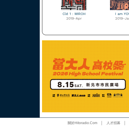
Clé 1 : MIROH
I am YO
2019-Apr
2019-Ja
關於Hitoradio.Com
│
人才招募