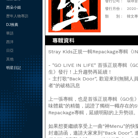
發行公司：
環球音樂(
西朵小姐
發行月份：
2020
歷年人物專訪
類 別：
韓文專
DJ推薦
華語
西洋
日亞
Stray Kids正規一輯Repackage專輯《
其他
- "GO LIVE IN LIFE" 首張正規專輯
明星日記
生》發行！上升趨勢再延續！
- 主打歌“Back Door”, 歡迎來到
者”的破格訊息
上一張專輯，也是首張正規專輯《GO生
味體裁”的精髓，認證了獨樹一幟存在的Stra
Repackage專輯，延續明顯的上升勢頭
如果想要繼續享受上一曲“神Menu”的快樂，
封邀請函，邀請大家來到“Back Door