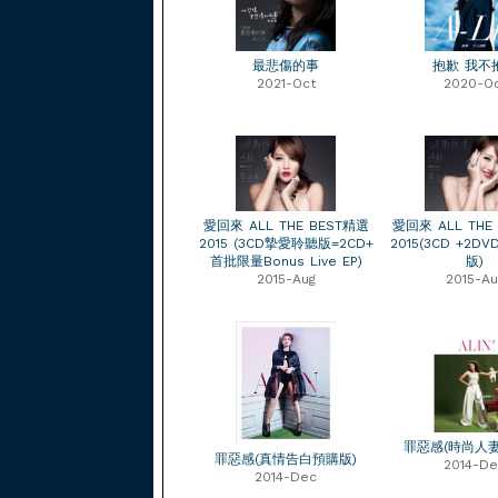
最悲傷的事
抱歉 我不
2021-Oct
2020-O
愛回來 ALL THE BEST精選
愛回來 ALL THE
2015 (3CD摯愛聆聽版=2CD+
2015(3CD +2D
首批限量Bonus Live EP)
版)
2015-Aug
2015-Au
罪惡感(時尚人
罪惡感(真情告白預購版)
2014-De
2014-Dec