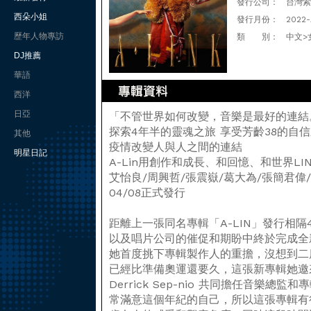
發行公司：
台灣索尼
西朵小姐
發行月份：
2022-
歷年人物專訪
類 別：
中文>
DJ推薦
華語
西洋
日亞
「不管世界如何改變，音樂是最好的連結
探索4年半的靈魂之旅 享受芳齡38的自
其他
疫情改變人與人之間的連結
明星日記
A-Lin用創作和成長、和回憶、和世界LIN
艾怡良/周興哲/張震嶽/葛大為/張簡君偉
04/08正式發行
距離上一張同名專輯「A-LIN」發行相隔
以及唱片公司的催促和期盼中終於完成全新
她首度挑下專輯製作人的重擔，沒想到二
已經比準備奧運還要久，這張新專輯她邀來音樂
Derrick Sep-nio 共同擔任音樂總
常滿意這個年紀的自己，所以這張專輯有