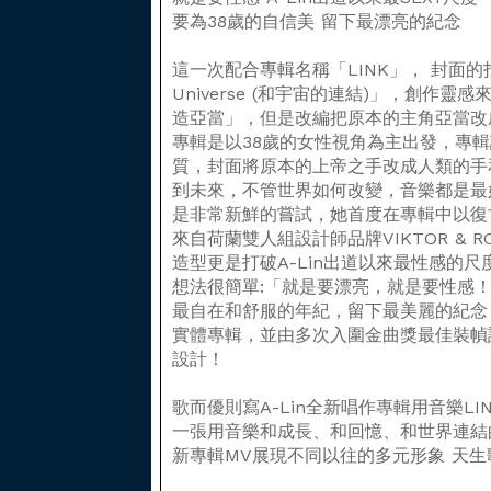
要為38歲的自信美 留下最漂亮的紀念
這一次配合專輯名稱「LINK」， 封面的拍攝
Universe (和宇宙的連結)」，創作
造亞當」，但是改編把原本的主角亞當改
專輯是以38歲的女性視角為主出發，專
質，封面將原本的上帝之手改成人類的手和
到未來，不管世界如何改變，音樂都是最好
是非常新鮮的嘗試，她首度在專輯中以復
來自荷蘭雙人組設計師品牌VIKTOR & 
造型更是打破A-Lin出道以來最性感的
想法很簡單:「就是要漂亮，就是要性感
最自在和舒服的年紀，留下最美麗的紀念
實體專輯，並由多次入圍金曲獎最佳裝幀設計的
設計！
歌而優則寫A-Lin全新唱作專輯用音樂LI
一張用音樂和成長、和回憶、和世界連結
新專輯MV展現不同以往的多元形象 天