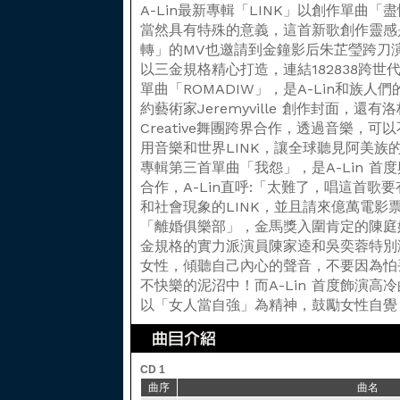
A-Lin最新專輯「LINK」以創作單曲
當然具有特殊的意義，這首新歌創作靈感是
轉」的MV也邀請到金鐘影后朱芷瑩跨刀
以三金規格精心打造，連結182838跨世
單曲「ROMADIW」，是A-Lin和族人
約藝術家Jeremyville 創作封面，還有洛
Creative舞團跨界合作，透過音樂，
用音樂和世界LINK，讓全球聽見阿美族
專輯第三首單曲「我怨」，是A-Lin 
合作，A-Lin直呼:「太難了，唱這首歌
和社會現象的LINK，並且請來億萬電影
「離婚俱樂部」，金馬獎入圍肯定的陳庭
金規格的實力派演員陳家逵和吳奕蓉特別
女性，傾聽自己內心的聲音，不要因為怕
不快樂的泥沼中！而A-Lin 首度飾演高
以「女人當自強」為精神，鼓勵女性自覺
CD 1
曲序
曲名