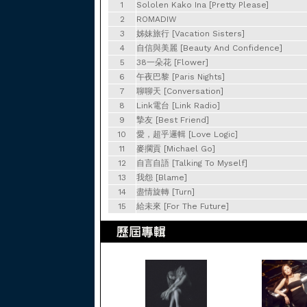
1
Sololen Kako Ina [Pretty Please]
2
ROMADIW
3
姊妹旅行 [Vacation Sisters]
4
自信與美麗 [Beauty And Confidence]
5
38一朵花 [Flower]
6
午夜巴黎 [Paris Nights]
7
聊聊天 [Conversation]
8
Link電台 [Link Radio]
9
摯友 [Best Friend]
10
愛，超乎邏輯 [Love Logic]
11
麥擱貢 [Michael Go]
12
自言自語 [Talking To Myself]
13
我怨 [Blame]
14
盡情旋轉 [Turn]
15
給未來 [For The Future]