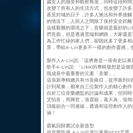
歲女人的感受和觀察角度，同時這段時間
改變了所有人的生活方式，也改變了許多
甚至封城的日子，許多人無法和外界接觸
的情況下，人與人之間除了保持安全距離
這樣艱難的環境之下，音樂就是最好的LI
們見面，但是透過雲端和網路，大家還是
為工作忙碌的家人們，卻因此多了更多相
景，帶給A-Lin更多不一樣的創作靈感
製作人A-Lin説:「這將會是一張有史以來
歌手A-Lin説: 「LINK的專輯發想是
我成長中最重要的元素「音樂」。
這張新專輯總共有15首曲目，從序曲到
計到尾奏，都來自三位製作人的精心創作
自於三位音樂總監的討論和成果，但同時
艾怡良，周興哲，張震嶽，葛大為，張簡
頂級組合一同連線，透過和這些創作人的L
涵！
霸氣回歸嘗試全新造型
就是要性感 A-Lin出道以來最SEXY尺度