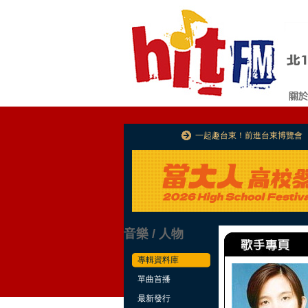
一起趣台東！前進台東博覽會
音樂 / 人物
專輯資料庫
單曲首播
最新發行