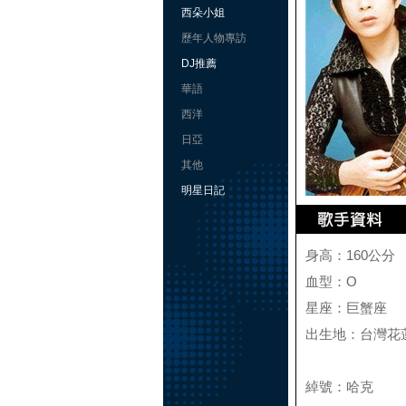
西朵小姐
歷年人物專訪
DJ推薦
華語
西洋
日亞
其他
明星日記
身高：160公分
血型：O
星座：巨蟹座
出生地：台灣花
綽號：哈克