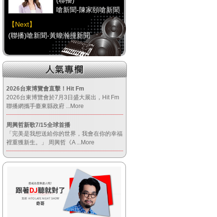
嗆新聞-陳家頤嗆新聞
【Next】
(聯播)嗆新聞-黃暐瀚撞新聞
【HitFm正在進行】
(聯播)
嗆新聞-陳家頤嗆新聞
2026台東博覽會直擊！Hit Fm
2026台東博覽會於7月3日盛大展出，Hit Fm
【Next】
聯播網攜手臺東縣政府
...More
(聯播)嗆新聞-黃暐瀚撞新聞
周興哲新歌7/15全球首播
「完美是我想送給你的世界，我會在你的幸福
【HitFm正在進行】
裡重獲新生。」 周興哲《A
...More
(聯播)
嗆新聞-陳家頤嗆新聞
【Next】
(聯播)嗆新聞-黃暐瀚撞新聞