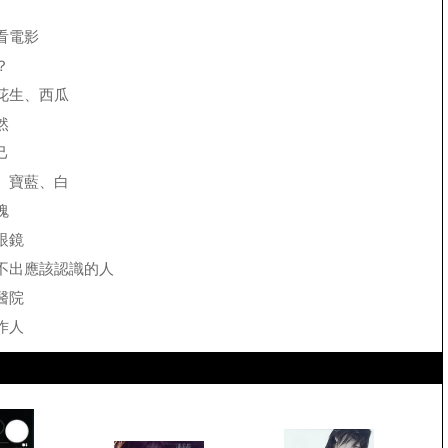
看電影
？
花生、西瓜
然
己
、寶藍、白
瑰
眼鏡
不出應該認識的人
醫院
作人