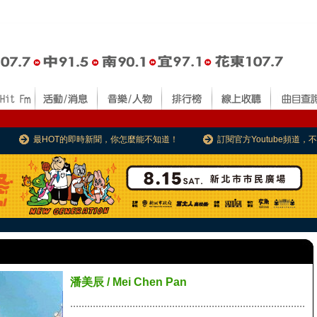
最HOT的即時新聞，你怎麼能不知道！
訂閱官方Youtube頻道
潘美辰 / Mei Chen Pan
...................................................................................