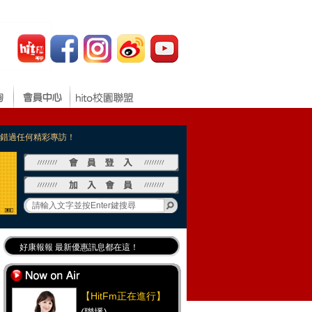
，不錯過任何精彩專訪！
好康報報 最新優惠訊息都在這！
Hit Fm的【IG】新鮮又好玩快加入！
Hit Fm【FB臉書粉絲團】等你加入！
【HitFm正在進行】
(聯播)
最專業《DJ推薦》好音樂千萬別錯過！