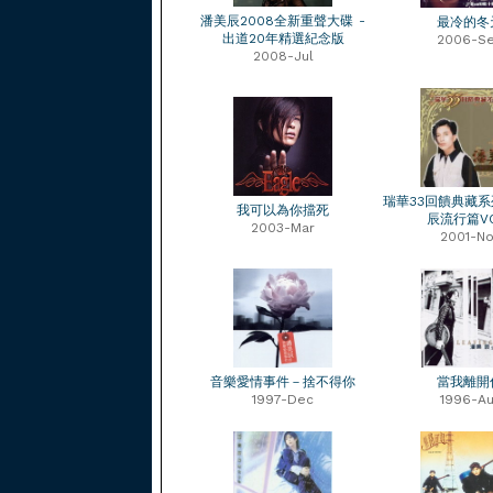
潘美辰2008全新重聲大碟 -
最冷的冬
出道20年精選紀念版
2006-S
2008-Jul
瑞華33回饋典藏系列
我可以為你擋死
辰流行篇VO
2003-Mar
2001-No
音樂愛情事件－捨不得你
當我離開
1997-Dec
1996-Au