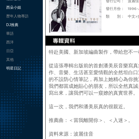
發行公司：
波麗佳
西朵小姐
發行月份：
1996-
歷年人物專訪
類 別：
中文>
DJ推薦
華語
西洋
日亞
特赴美國、新加坡編曲製作，帶給您不一
其他
從這張專輯出版前的首創潘美辰音樂寫真
明星日記
作、音樂、生活甚至愛情觀的全然坦白口
的不設防心情筆記，再加上她精心為你挑
我們都當成她貼心的朋友，所以全然真誠
寫出來，讓我們可以一窺嫽的真實世界。
這一次，我們和潘美辰真的很親近。
推薦曲：＜當我離開你＞、＜入迷＞。
資料來源：波麗佳音