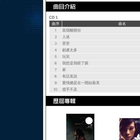
CD 1
曲序
曲名
1
當我離開你
2
入迷
3
受苦
4
顧慮太多
5
玩笑
6
我想是我瞎了眼
7
家
8
有話直說
9
愛情總是在一開始最美
10
措手不及