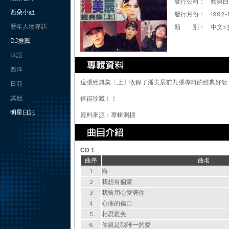
發行公司：
藍與白
西朵小姐
發行月份：
1992-
歷年人物專訪
類 別：
中文>
DJ推薦
華語
西洋
這張經典集〔上〕收錄了潘美辰前九張專輯的經典好歌
日亞
其他
值得珍藏！！
明星日記
資料來源：專輯測標
CD 1
曲序
曲名
1
悔
2
我想有個家
3
我曾用心愛著你
4
心痛的傷口
5
相思難免
6
你就是我唯一的愛