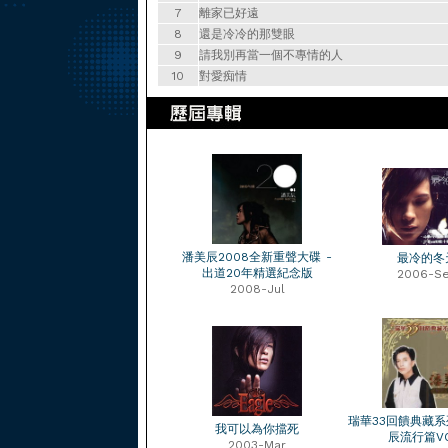
7
離家已好遠
8
還是冷冷的那雙眼
9
請我別再當一個不專情的人
10
對愛痴情
潘美辰2008全新重聲大碟 -
最冷的冬
出道20年精選紀念版
2006-S
2008-Jul
瑞華33回饋典藏系列
我可以為你擋死
辰流行篇VO
2003-Mar