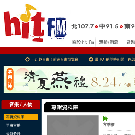
一起趣台東！前進台東博覽會
最HOT的即時新聞，你
音樂 / 人物
專輯資料庫
悔
方季惟
單曲首播
...................................
最新發行