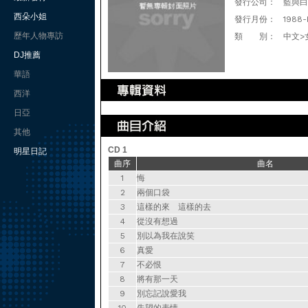
發行公司：
藍與白
西朵小姐
發行月份：
1988-
歷年人物專訪
類 別：
中文>
DJ推薦
華語
西洋
日亞
其他
CD 1
明星日記
曲序
曲名
1
悔
2
兩個口袋
3
這樣的來 這樣的去
4
從沒有想過
5
別以為我在說笑
6
真愛
7
不必恨
8
將有那一天
9
別忘記說愛我