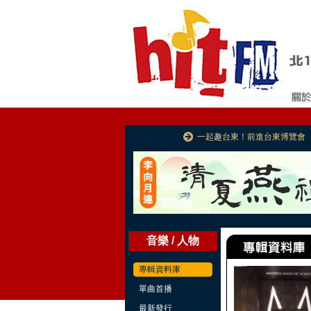
一起趣台東！前進台東博覽會
音樂 / 人物
專輯資料庫
單曲首播
最新發行