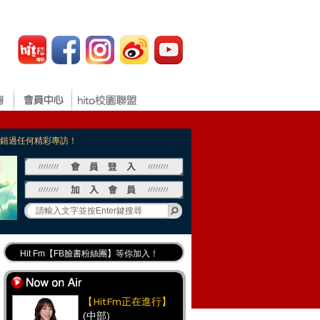
，不錯過任何精彩專訪！
Hit Fm【FB臉書粉絲團】等你加入！
最專業《DJ推薦》好音樂千萬別錯過！
好康報報 最新優惠訊息都在這！
【HitFm正在進行】
(中部)
Hit Fm的【IG】新鮮又好玩快加入！