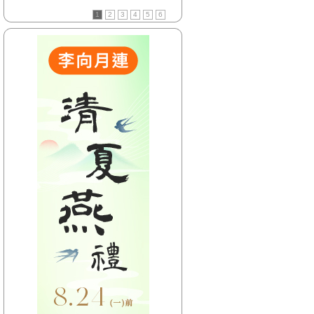
【HitFm正在進行】
1
2
3
4
5
6
(花東)
元氣音樂
【Next】
(花東)不累DJ-Bibi趙之璧
【HitFm正在進行】
(北部)
午茶DJ-SoWhat
【Next】
(北部)不累DJ-Bibi趙之璧