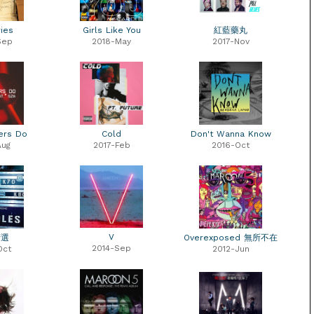
ies
Girls Like You
紅藍藥丸
Sep
2018-May
2017-Nov
ers Do
Cold
Don't Wanna Know
Aug
2017-Feb
2016-Oct
V
精選
Overexposed 無所不在
2014-Sep
Oct
2012-Jun