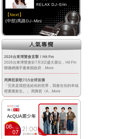
RELAX DJ-Erin
【Next】
(中部)馬路DJ-Mini
【HitFm正在進行】
(南部)
元氣DJ-FIFI菲菲
2026台東博覽會直擊！Hit Fm
2026台東博覽會於7月3日盛大展出，Hit Fm
【Next】
聯播網攜手臺東縣政府
...More
(南部)不累DJ-Bibi趙之璧
周興哲新歌7/15全球首播
「完美是我想送給你的世界，我會在你的幸福
【HitFm正在進行】
裡重獲新生。」 周興哲《A
...More
(宜蘭)
午茶DJ-SoWhat
【Next】
(宜蘭)不累DJ-Bibi趙之璧