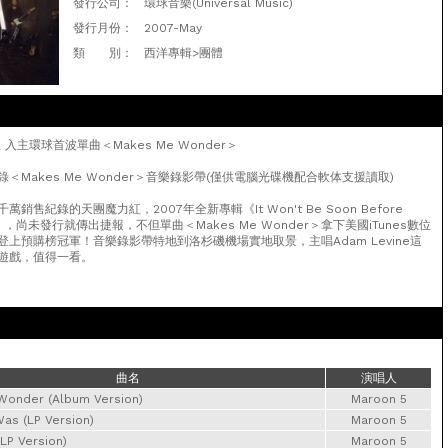
發行公司：
環球音樂(Universal Music)
發行月份：
2007-May
類 別：
西洋專輯>團體
入主環球首波單曲＜Makes Me Wonder＞
＜Makes Me Wonder＞音樂錄影帶(僅供電腦光碟機配合軟体支援讀取)
銷售紀錄的天團魔力紅，2007年全新專輯《It Won't Be Soon Before
》，尚未發行就傳出捷報，不但單曲＜Makes Me Wonder＞拿下美國iTunes數位
上預購榜冠軍！音樂錄影帶特地到洛杉磯機場實地取景，主唱Adam Levine這
遊戲，值得一看。
曲名
演唱人
onder (Album Version)
Maroon 5
as (LP Version)
Maroon 5
LP Version)
Maroon 5