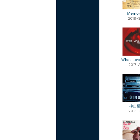
Memor
2019-
What Lov
2017-
神曲
2015-