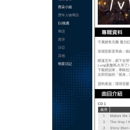
西朵小姐
歷年人物專訪
DJ推薦
華語
西洋
千萬銷售天團 魔力紅 
日亞
加強型影音單曲：收錄
其他
睽違五年，創下全球千萬
明星日記
Long著魔嗎‧久等了
下載榜冠軍，專輯也登
次和空姐的「搜身」
資料來源：環球音樂
CD 1
曲序
1
Makes Me W
2
The Way I W
3
Story (Non-