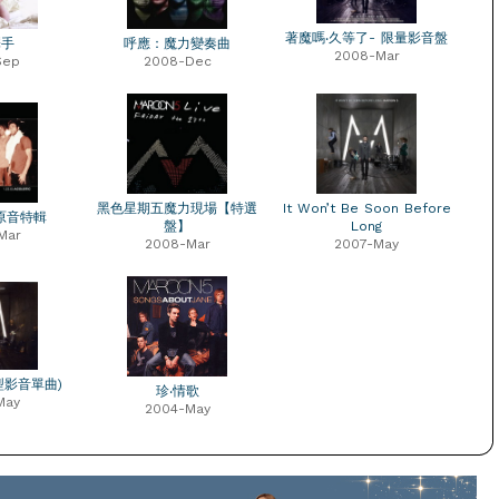
著魔嗎‧久等了- 限量影音盤
釋手
呼應：魔力變奏曲
2008-Mar
Sep
2008-Dec
黑色星期五魔力現場【特選
It Won’t Be Soon Before
2 原音特輯
盤】
Long
Mar
2008-Mar
2007-May
型影音單曲)
珍‧情歌
May
2004-May