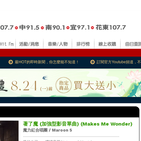
最HOT的即時新聞，你怎麼能不知道！
訂閱官方Youtube頻道
著了魔 (加強型影音單曲) (Makes Me Wonder)
魔力紅合唱團 / Maroon 5
......................................................................................................