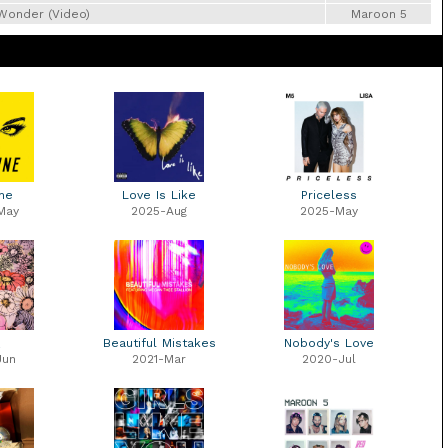
Wonder (Video)
Maroon 5
ne
Love Is Like
Priceless
May
2025-Aug
2025-May
迪
Beautiful Mistakes
Nobody's Love
Jun
2021-Mar
2020-Jul