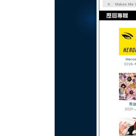
4
Makes Me 
Heroi
2026-
喬
2021-