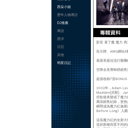
西朵小姐
歷年人物專訪
DJ推薦
華語
西洋
影音 著了魔 魔力 
日亞
告示牌、AMG網站4
其他
葛萊美最佳流行樂團
明星日記
空降全美專輯榜銷售冠
超值收錄7首BONUS
2002年，Adam Le
Madden[貝斯]、
些歌後來變成了魔力紅(
萬張銷售紀錄，更抱走
瞬間成為魔力紅施展魔力
Before Lon
這張魔力紅的全新大碟《I
造的那種與眾不同的