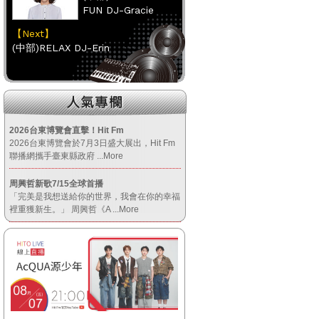
FUN DJ-Gracie
【Next】
(中部)RELAX DJ-Erin
【HitFm正在進行】
(南部)
午餐DJ(代班)-韋恩
2026台東博覽會直擊！Hit Fm
2026台東博覽會於7月3日盛大展出，Hit Fm
【Next】
聯播網攜手臺東縣政府
...More
(南部)元氣DJ-FIFI菲菲
周興哲新歌7/15全球首播
「完美是我想送給你的世界，我會在你的幸福
【HitFm正在進行】
裡重獲新生。」 周興哲《A
...More
(宜蘭)
翹班DJ-維多
【Next】
(宜蘭)午茶DJ-SoWhat