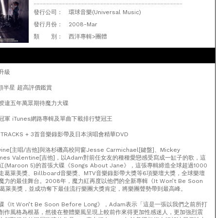
......................................................................................................
發行公司：
環球音樂(Universal Music)
發行月份：
2008-Mar
類 別：
西洋專輯>團體
再升級
顆半星 超高評價鑑賞
睽違五年萬眾期待魔力大碟
軍 iTunes網路專輯及單曲下載排行雙冠王
 TRACKS + 3首音樂錄影帶及日本演唱會精華DVD
vine[主唱/吉他]與洛杉磯高校同窗Jesse Carmichael[鍵盤]、Mickey
James Valentine[吉他]，以Adam對前任女友的種種愛戀感受寫成一缸子的歌，這
Maroon 5)的首張大碟《Songs About Jane》，這張專輯締造全球超過1000
葛萊美獎、Billboard音樂獎、MTV音樂錄影帶大獎等6項樂壇大獎，全球樂壇
的最佳舞台。2008年，魔力紅再度以他們的全新專輯《It Won’t Be Soon
g》入圍葛萊美獎，並成功奪下最佳流行樂團大獎肯定，將樂團聲勢帶到最高峰。
t Won’t Be Soon Before Long》，Adam表示「這是一張以我們之前所打
創作風格為根基，然後在整體樂風呈現上較前作來得更加性感迷人，更加強烈震