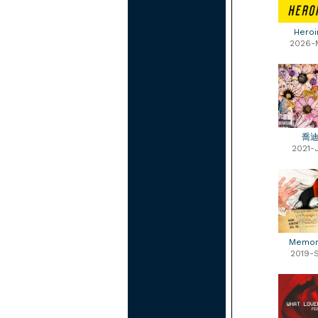
Heroi
2026-
喬
2021-
Memor
2019-