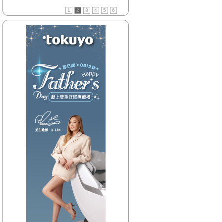
【HitFm正在進行】
1
2
3
4
5
6
(花東)
翹班DJ-GJ蔣卓嘉
【Next】
(花東)元氣音樂
【HitFm正在進行】
(北部)
翹班DJ-GJ蔣卓嘉
【Next】
(北部)午茶DJ-SoWhat