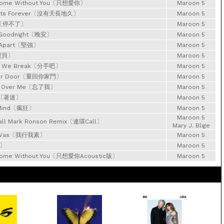
 Home Without You〔只想愛你〕
Maroon 5
Lasts Forever〔沒有天長地久〕
Maroon 5
op〔停不了〕
Maroon 5
 Goodnight〔晚安〕
Maroon 5
ng Apart〔堅強〕
Maroon 5
寶貝〕
Maroon 5
at We Break〔分手吧〕
Maroon 5
Your Door〔重回你家門〕
Maroon 5
’re Over Me〔忘了我〕
Maroon 5
on〔著迷〕
Maroon 5
 Mind〔瘋狂〕
Maroon 5
Maroon 5
all Mark Ronson Remix〔連環Call〕
Mary J. Blige
I Was〔我行我素〕
Maroon 5
事〕
Maroon 5
Home Without You〔只想愛你Acoustic版〕
Maroon 5