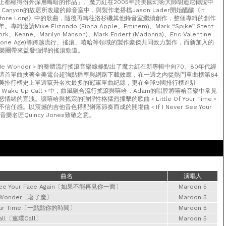
上都顯得份外深層晦暗的作品」。魔力紅在2005年於美國幻術大師胡迪尼傳說中
l Canyon的故居所改建的錄音室中，與製作老搭檔Jason Lader開始醞釀《It
on Before Long》中的歌曲，隨後再轉往洛杉磯其他錄音室繼續創作，整個專輯的創作
請Mike Elizondo (Fiona Apple、Eminem)、Mark “Spike” Stent
ork、Keane、Marilyn Manson)、Mark Endert (Madonna)、Eric Valentine
The Stone Age)等跨越流行、搖滾、嘻哈等領域的製作豪傑共同效力製作，而新加入的
n更為樂團帶來益發強悍的搖滾勁道。
 Me Wonder＞的整體流行搖滾音樂線條點出了魔力紅在新專輯中向70、80年代經
這首單曲挾著全美電台超強點播率與網路下載效應，在一週之內從熱門單曲榜第64
美排行榜史上單週竄升名次最多的冠軍單曲紀錄，更在全球9國排行榜進駐
＜Wake Up Call＞中，曲風融合流行搖滾與嘻哈，Adam的唱腔將嘻哈音樂中常見
緒的宣洩。讓嘻哈與搖滾的強悍性格猛烈撞擊的歌曲＜Little Of Your Time＞
任感。以震撼的吉他音色搭配俐落節奏而成的開場曲＜If I Never See Your
有向音樂名匠Quincy Jones致敬之意。
曲名
演唱人
r See Your Face Again〔如果不能再見你一面〕
Maroon 5
e Wonder〔著了魔〕
Maroon 5
f Your Time〔一點點你的時間〕
Maroon 5
all〔連環Call〕
Maroon 5