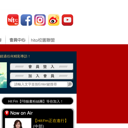
，不錯過任何精彩專訪！
Hit Fm【FB臉書粉絲團】等你加入！
最專業《DJ推薦》好音樂千萬別錯過！
好康報報 最新優惠訊息都在這！
【HitFm正在進行】
(中部)
Hit Fm的【IG】新鮮又好玩快加入！