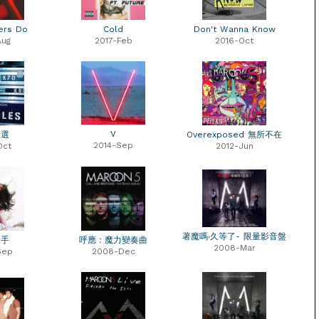
ers Do
Cold
Don't Wanna Know
Aug
2017-Feb
2016-Oct
V
精選
Overexposed 無所不在
2014-Sep
Oct
2012-Jun
著魔嗎‧久等了- 限量影音盤
釋手
呼應：魔力變奏曲
2008-Mar
Sep
2008-Dec