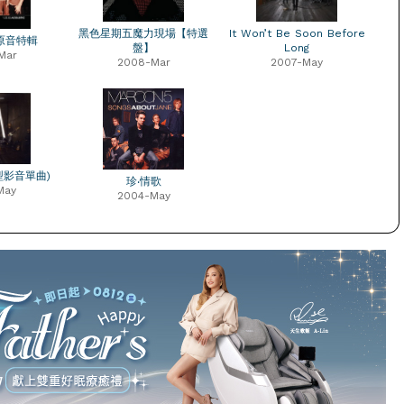
黑色星期五魔力現場【特選
It Won’t Be Soon Before
2 原音特輯
盤】
Long
Mar
2008-Mar
2007-May
型影音單曲)
珍‧情歌
May
2004-May