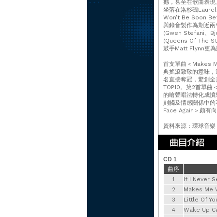
撼，甚至在歌曲表現
坐落在洛杉磯Laure
Won’t Be So
與錄音製作為期近兩年。專輯邀
(Gwen Stefani、Bj
(Queens Of 
鼓手Matt Flyn
首支單曲＜Makes
典搖滾致敬的意味，
名直接奪冠，驚創全
TOP10。第2首單曲
的嗆聲唱法轉化成憤怒情
則觸及情感關係中的不信
Face Again＞頗
資料來源：環球音樂
CD 1
曲序
1
If I Neve
2
Makes M
3
Little O
4
Wake Up C