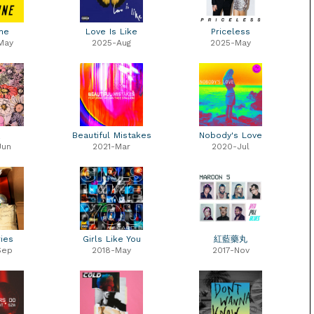
ne
Love Is Like
Priceless
May
2025-Aug
2025-May
迪
Beautiful Mistakes
Nobody's Love
Jun
2021-Mar
2020-Jul
ies
Girls Like You
紅藍藥丸
Sep
2018-May
2017-Nov