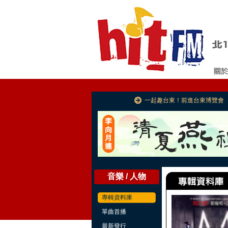
一起趣台東！前進台東博覽會
音樂 / 人物
專輯資料庫
單曲首播
最新發行