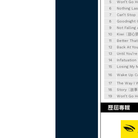
5
Won’t Go
6
Nothing 
7
Can’t St
8
Goodnight
9
Not Falli
10
Kiwi〔甜心
11
Better Th
12
Back At 
13
Until You
14
Infatuati
15
Losing My
16
Wake Up C
17
The Way 
18
Story〔故
19
Won’t Go 