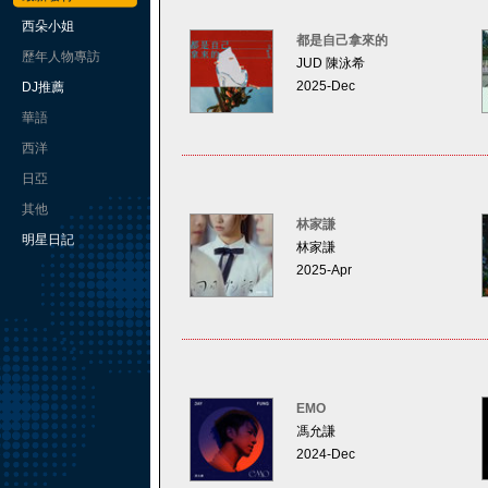
西朵小姐
都是自己拿來的
歷年人物專訪
JUD 陳泳希
2025-Dec
DJ推薦
華語
西洋
日亞
其他
林家謙
明星日記
林家謙
2025-Apr
EMO
馮允謙
2024-Dec