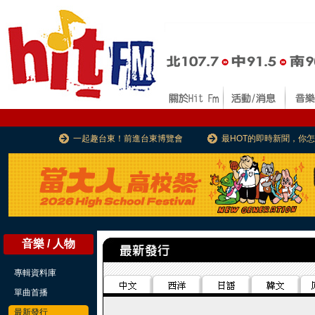
一起趣台東！前進台東博覽會
最HOT的即時新聞，你
音樂 / 人物
專輯資料庫
單曲首播
最新發行