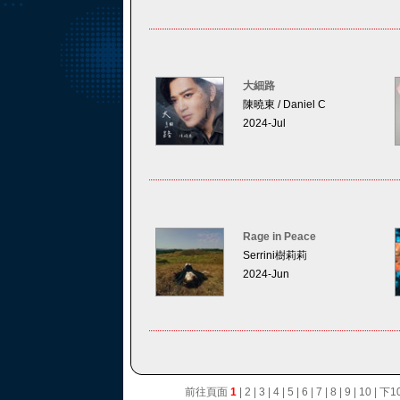
大細路
陳曉東 / Daniel C
2024-Jul
Rage in Peace
Serrini樹莉莉
2024-Jun
前往頁面
1
|
2
|
3
|
4
|
5
|
6
|
7
|
8
|
9
|
10
|
下1