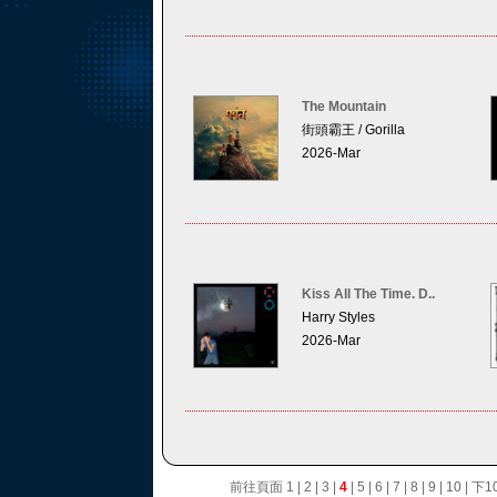
The Mountain
街頭霸王 / Gorilla
2026-Mar
Kiss All The Time. D..
Harry Styles
2026-Mar
前往頁面
1
|
2
|
3
|
4
|
5
|
6
|
7
|
8
|
9
|
10
|
下1