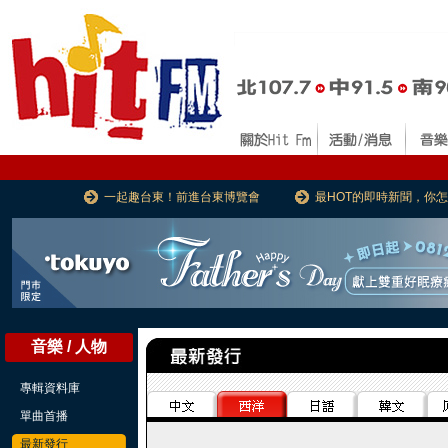
一起趣台東！前進台東博覽會
最HOT的即時新聞，你
音樂 / 人物
專輯資料庫
單曲首播
最新發行