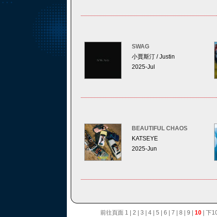
SWAG
小賈斯汀 / Justin
2025-Jul
BEAUTIFUL CHAOS
KATSEYE
2025-Jun
前往頁面
1
|
2
|
3
|
4
|
5
|
6
|
7
|
8
|
9
|
10
|
下1