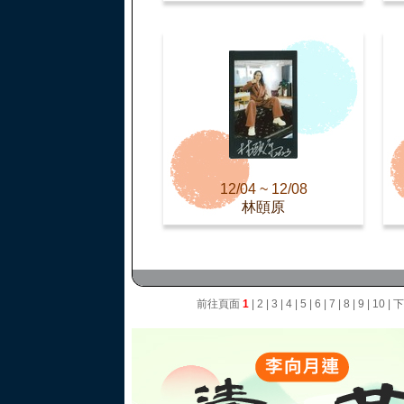
12/04 ~ 12/08
林頤原
前往頁面
1
|
2
|
3
|
4
|
5
|
6
|
7
|
8
|
9
|
10
|
下