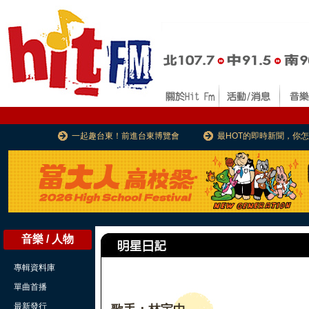
一起趣台東！前進台東博覽會
最HOT的即時新聞，你
音樂 / 人物
專輯資料庫
單曲首播
最新發行