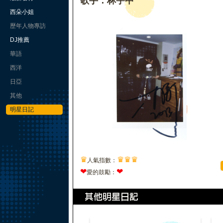
歌手：林宇中
西朵小姐
歷年人物專訪
DJ推薦
華語
西洋
日亞
其他
明星日記
♛
♛
♛
♛
人氣指數：
❤
❤
愛的鼓勵：