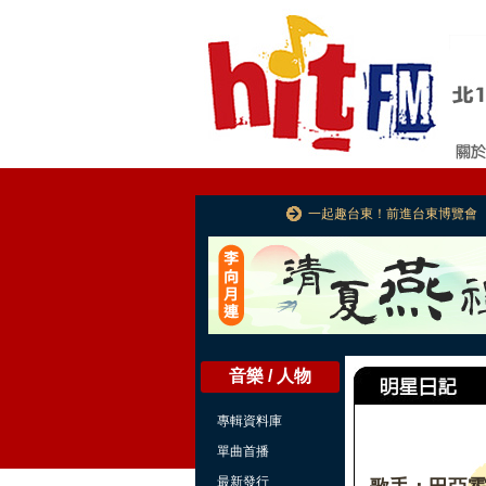
一起趣台東！前進台東博覽會
音樂 / 人物
專輯資料庫
單曲首播
最新發行