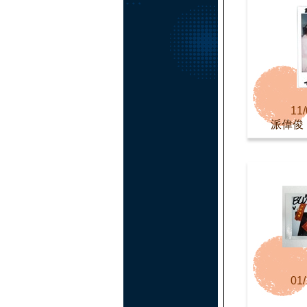
11/
派偉俊 Pa
01/