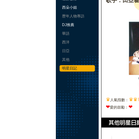
歌手：田亞
西朵小姐
歷年人物專訪
DJ推薦
華語
西洋
日亞
其他
明星日記
♛
♛
♛
人氣指數：
❤
❤
愛的鼓勵：