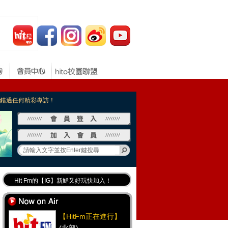
，不錯過任何精彩專訪！
Hit Fm的【IG】新鮮又好玩快加入！
Hit Fm【FB臉書粉絲團】等你加入！
最專業《DJ推薦》好音樂千萬別錯過！
【HitFm正在進行】
好康報報 最新優惠訊息都在這！