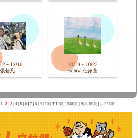
12 ~ 12/16
10/19 ~ 10/23
張若凡
Selina 任家萱
面
1
|
2
|
3
|
4
|
5
|
6
|
7
|
8
|
9
|
10
|
下10頁
|
第89頁
| 總共 89頁 | 共 533筆