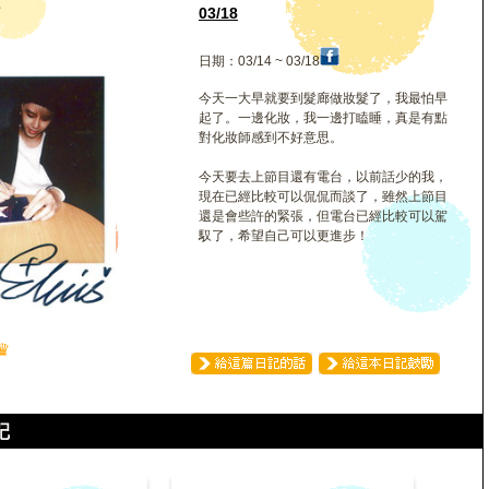
霍
03/18
日期：03/14 ~ 03/18
今天一大早就要到髮廊做妝髮了，我最怕早
起了。一邊化妝，我一邊打瞌睡，真是有點
對化妝師感到不好意思。
今天要去上節目還有電台，以前話少的我，
現在已經比較可以侃侃而談了，雖然上節目
還是會些許的緊張，但電台已經比較可以駕
馭了，希望自己可以更進步！
♛