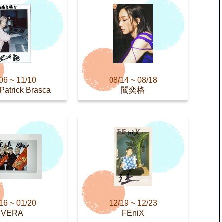
06 ~ 11/10
08/14 ~ 08/18
trick Brasca
閻奕格
16 ~ 01/20
12/19 ~ 12/23
VERA
FEniX