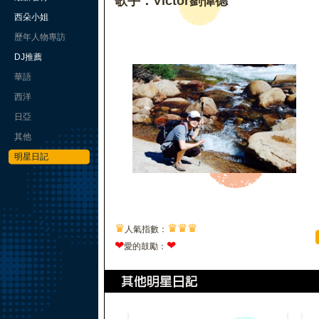
歌手：Victor劉偉德
西朵小姐
歷年人物專訪
DJ推薦
華語
西洋
日亞
其他
明星日記
♛
♛
♛
♛
人氣指數：
❤
❤
愛的鼓勵：