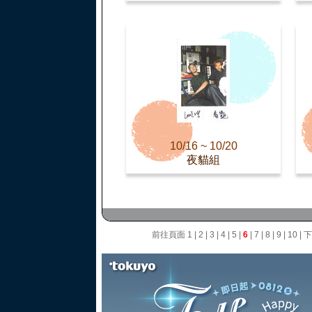
10/16 ~ 10/20
夜貓組
前往頁面
1
|
2
|
3
|
4
|
5
|
6
|
7
|
8
|
9
|
10
|
下