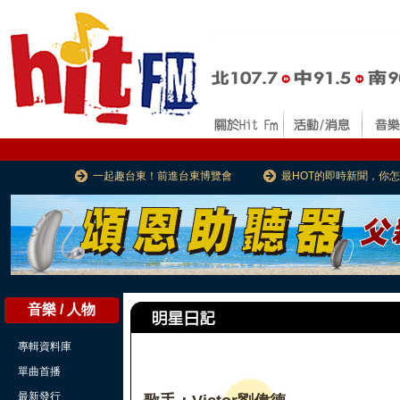
一起趣台東！前進台東博覽會
最HOT的即時新聞，你
音樂 / 人物
專輯資料庫
單曲首播
最新發行