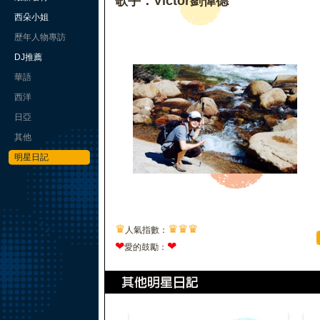
歌手：Victor劉偉德
西朵小姐
歷年人物專訪
DJ推薦
華語
西洋
日亞
其他
明星日記
♛
♛
♛
♛
人氣指數：
❤
❤
愛的鼓勵：