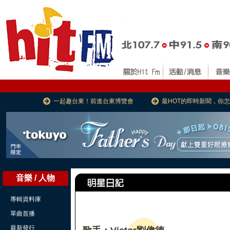
一起趣台東！前進台東博覽會
最HOT的即時新聞，你
音樂 / 人物
專輯資料庫
單曲首播
最新發行