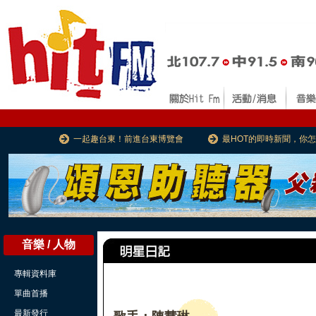
一起趣台東！前進台東博覽會
最HOT的即時新聞，你
音樂 / 人物
專輯資料庫
單曲首播
最新發行