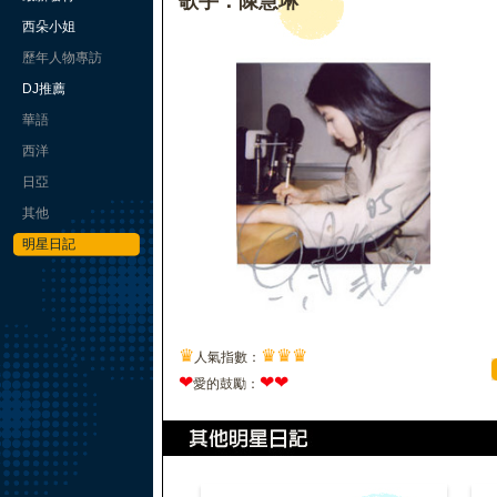
歌手：陳慧琳
西朵小姐
歷年人物專訪
DJ推薦
華語
西洋
日亞
其他
明星日記
♛
♛
♛
♛
人氣指數：
❤
❤
❤
愛的鼓勵：