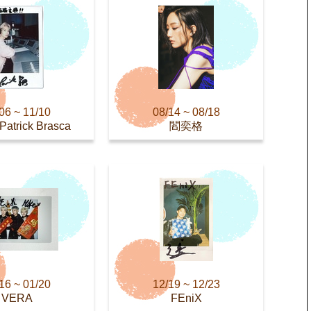
06 ~ 11/10
08/14 ~ 08/18
trick Brasca
閻奕格
16 ~ 01/20
12/19 ~ 12/23
VERA
FEniX