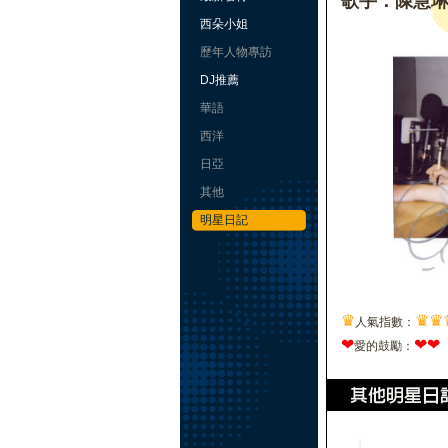
歌手：陳慧
西朵小姐
歷年人物專訪
DJ推薦
華語
西洋
日亞
其他
明星日記
♛
♛
♛
人氣指數：
❤
❤
❤
愛的鼓勵：