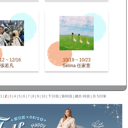
12 ~ 12/16
10/19 ~ 10/23
張若凡
Selina 任家萱
面
1
|
2
|
3
|
4
|
5
|
6
|
7
|
8
|
9
|
10
|
下10頁
|
第89頁
| 總共 89頁 | 共 533筆