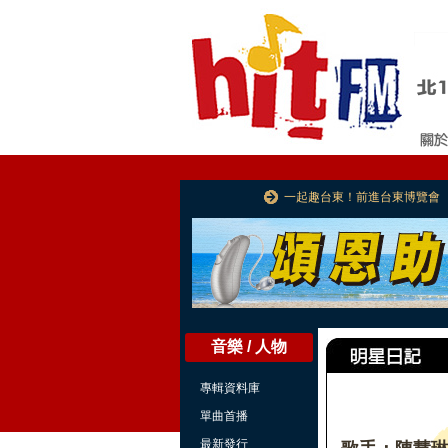
一起趣台東！前進台東博覽會
音樂 / 人物
專輯資料庫
單曲首播
最新發行