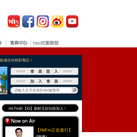
，不錯過任何精彩專訪！
Hit Fm的【IG】新鮮又好玩快加入！
Hit Fm【FB臉書粉絲團】等你加入！
最專業《DJ推薦》好音樂千萬別錯過！
【HitFm正在進行】
好康報報 最新優惠訊息都在這！