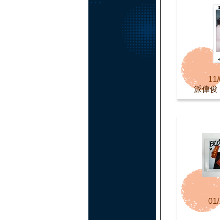
11/
派偉俊 Pa
01/