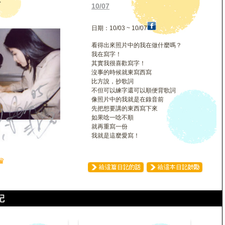
琳
10/07
日期：10/03 ~ 10/07
看得出來照片中的我在做什麼嗎？
我在寫字！
其實我很喜歡寫字！
沒事的時候就東寫西寫
比方說，抄歌詞
不但可以練字還可以順便背歌詞
像照片中的我就是在錄音前
先把想要講的東西寫下來
如果唸一唸不順
就再重寫一份
我就是這麼愛寫！
♛