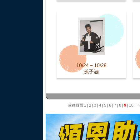
10/24 ~ 10/28
孫子涵
前往頁面
1
|
2
|
3
|
4
|
5
|
6
|
7
|
8
|
9
|
10
|
下