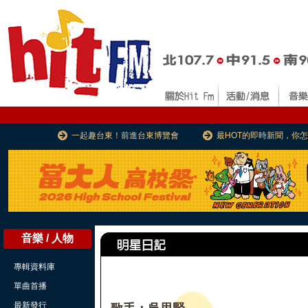
一起趣台東！前進台東博覽會
最HOT的即時新聞，你
音樂 / 人物
專輯資料庫
單曲首播
最新發行