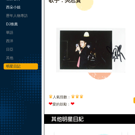
歌手：吳思賢
西朵小姐
歷年人物專訪
DJ推薦
華語
西洋
日亞
其他
明星日記
♛
♛
♛
♛
人氣指數：
❤
❤
愛的鼓勵：