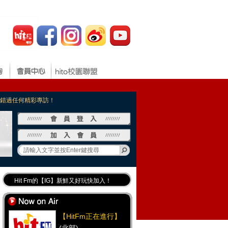
，不錯過任何精彩專訪！
Hit Fm的【IG】新鮮又好玩快加入！
Hit Fm【FB臉書粉絲團】等你加入！
最專業《DJ推薦》好音樂千萬別錯過！
【HitFm正在進行】
好康報報 最新優惠訊息都在這！