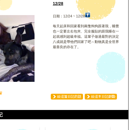
安
12/28
日期：12/24 ~ 12/28
每天起床和回家看到兩隻狗狗跟著我，睡覺
也一定要左右包夾、完全服貼的跟我睡在一
起就感到超級幸福。這輩子做過最對的決定
八成就是帶他們回家了吧～動物真是全世界
最善良的存在了。
♛