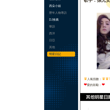
歌手：孫尤
西朵小姐
歷年人物專訪
DJ推薦
華語
西洋
日亞
其他
明星日記
♛
♛
♛
人氣指數：
❤
❤
愛的鼓勵：