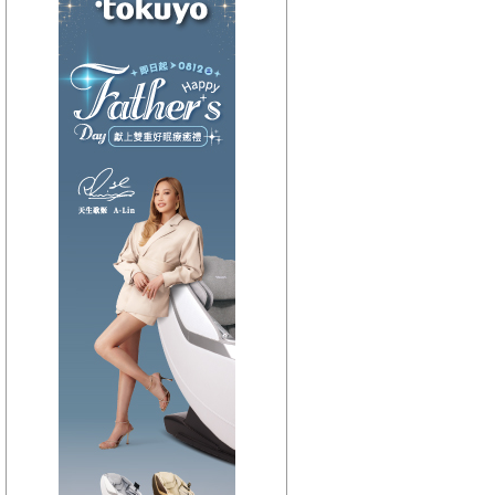
【HitFm正在進行】
(宜蘭)
流行最前線
【Next】
(宜蘭)只想聽音樂
【HitFm正在進行】
(花東)
流行最精選
【Next】
(花東)只想聽音樂