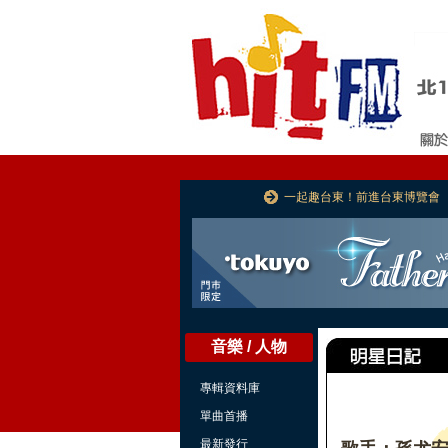
一起趣台東！前進台東博覽會
音樂 / 人物
專輯資料庫
單曲首播
最新發行