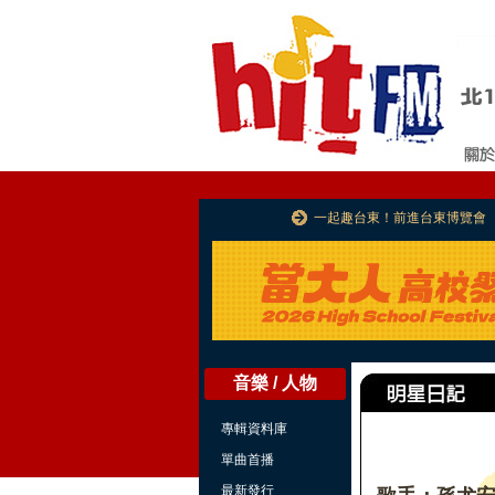
一起趣台東！前進台東博覽會
音樂 / 人物
專輯資料庫
單曲首播
最新發行