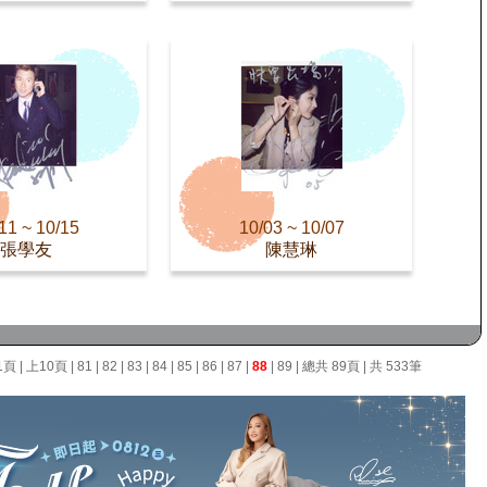
11 ~ 10/15
10/03 ~ 10/07
張學友
陳慧琳
1頁
|
上10頁
|
81
|
82
|
83
|
84
|
85
|
86
|
87
|
88
|
89
| 總共 89頁 | 共 533筆