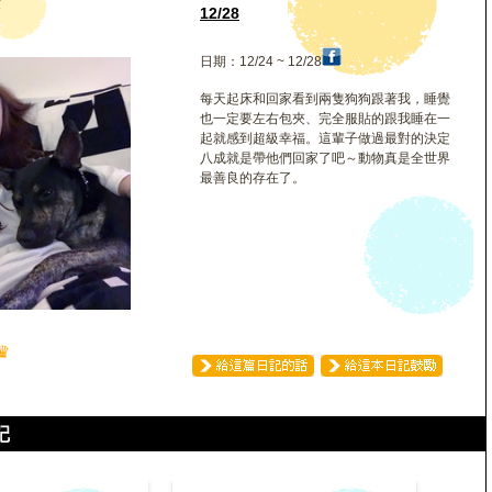
安
12/28
日期：12/24 ~ 12/28
每天起床和回家看到兩隻狗狗跟著我，睡覺
也一定要左右包夾、完全服貼的跟我睡在一
起就感到超級幸福。這輩子做過最對的決定
八成就是帶他們回家了吧～動物真是全世界
最善良的存在了。
♛