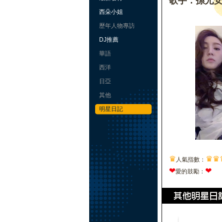
歌手：孫尤
西朵小姐
歷年人物專訪
DJ推薦
華語
西洋
日亞
其他
明星日記
♛
♛
♛
人氣指數：
❤
❤
愛的鼓勵：