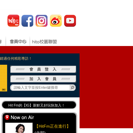
，不錯過任何精彩專訪！
Hit Fm的【IG】新鮮又好玩快加入！
Hit Fm【FB臉書粉絲團】等你加入！
最專業《DJ推薦》好音樂千萬別錯過！
【HitFm正在進行】
好康報報 最新優惠訊息都在這！