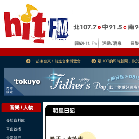
一起趣台東！前進台東博覽會
最HOT的即時新聞，你
音樂 / 人物
專輯資料庫
單曲首播
最新發行