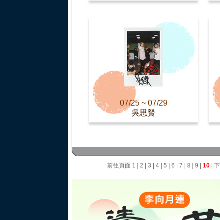
07/25 ~ 07/29
吳思賢
前往頁面
1
|
2
|
3
|
4
|
5
|
6
|
7
|
8
|
9
|
10
|
下