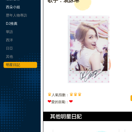
歌手：袁詠琳
西朵小姐
歷年人物專訪
DJ推薦
華語
西洋
日亞
其他
明星日記
♛
♛
♛
♛
人氣指數：
❤
❤
愛的鼓勵：