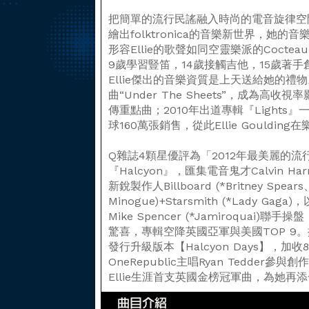
把簡單的流行民謠融入時尚的電音旋律空間，迷幻
繪出folktronica的音樂新世界，她
形容Ellie的歌聲如同空靈樂派的Cocte
9歲學習豎笛，14歲接觸吉他，15歲著
Ellie傑出的音樂資質是上天送給她的禮
曲“Under The Sheets”，成為高
傳重點曲；2010年出道專輯『Light
球160萬張銷售，從此Ellie Gouldi
Q雜誌4顆星優評為「2012年最美麗的
『Halcyon』，匯集電音鬼才Calvin Har
新銳製作人Billboard (*Britney Spears、
Minogue)+Starsmith (*Lady G
Mike Spencer (*Jamiroqua
驚喜，專輯空降英國亞軍與美國TOP 9。
發行升級版本【Halcyon Days】，
OneRepublic主唱Ryan Tedder參
Ellie生涯首支英國金榜冠軍曲，為她再