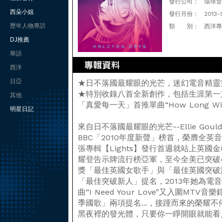
發行公司：
環球音樂(
西朵小姐
發行月份：
2013-
歷年人物專訪
類 別：
西洋專
DJ推薦
華語
西洋
日亞
★日不落國最耀眼的光芒，迷幻電音精靈
★特別收錄八首全新創作，包括生涯第一支
其他
「真愛每一天」首推單曲“How Long Will I
明星日記
來自日不落國最耀眼的光芒--Ellie Gou
BBC「2010年度新聲」榜首，榮膺全
張專輯【Lights】發行首週就站上英國金榜
耀登告示牌流行榜亞軍，至今全美已突破4
獎「最佳英國女歌手」與「最佳英國突破演
「最佳突破新人」提名，2013年她為電音鬼才
曲“I Need Your Love”又入圍M
季國歌」兩項提名...，接踵而來的榮耀不停地追
黑夜裡的發光體，只要你一睜開眼就能看