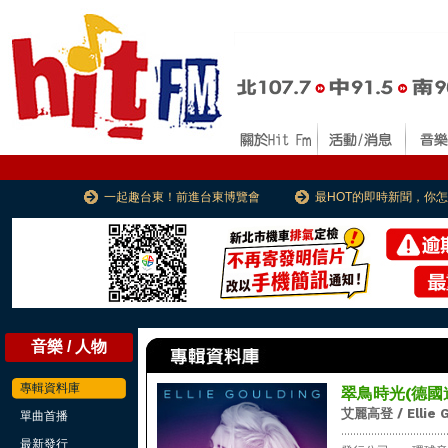
一起趣台東！前進台東博覽會
最HOT的即時新聞，你
音樂 / 人物
專輯資料庫
翠鳥時光(德國進口
艾麗高登 / Ellie G
單曲首播
...................................
最新發行