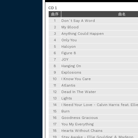
CD 1
曲序
曲名
1
Don`t Say A Word
2
My Blood
3
Anything Could Happen
4
Only You
5
Halcyon
6
Figure 8
7
JOY
8
Hanging On
9
Explosions
10
I Know You Care
11
Atlantis
12
Dead In The Water
13
Lights
14
I Need Your Love - Calvin Harris feat. Ell
15
Burn
16
Goodness Gracious
17
You My Everything
18
Hearts Without Chains
19
Stay Awake - Ellie Goulding ＆ Madeon