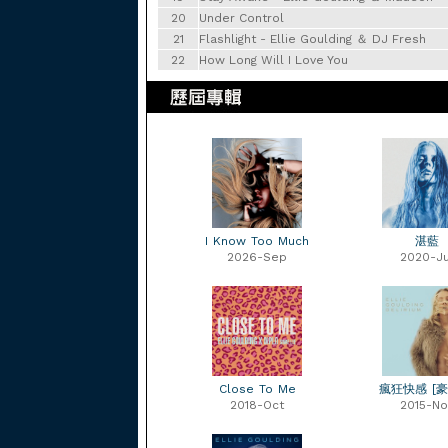
20
Under Control
21
Flashlight - Ellie Goulding ＆ DJ Fresh
22
How Long Will I Love You
I Know Too Much
湛藍
2026-Sep
2020-Ju
Close To Me
瘋狂快感 [豪
2018-Oct
2015-No