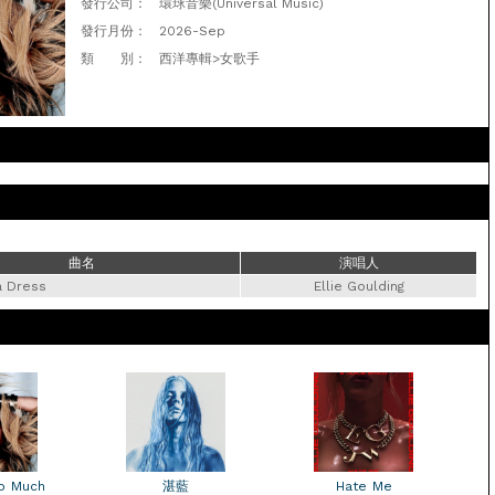
發行公司：
環球音樂(Universal Music)
發行月份：
2026-Sep
類 別：
西洋專輯>女歌手
曲名
演唱人
a Dress
Ellie Goulding
o Much
湛藍
Hate Me