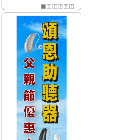
【HitFm正在進行】
1
2
3
4
5
6
(花東)
活力DJ-阿娟
【Next】
(聯播)活力DJ-阿娟
【HitFm正在進行】
(北部)
活力DJ-阿娟
【Next】
(聯播)活力DJ-阿娟