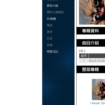
西朵小姐
歷年人物專訪
DJ推薦
華語
西洋
日亞
其他
CD 1
明星日記
曲序
1
Black Prad
I Know To