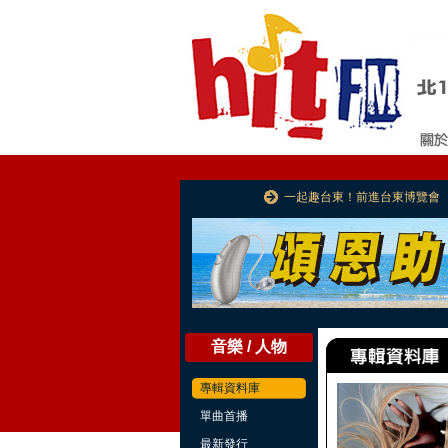
一起趣台東！前進台東博覽會
音樂 / 人物
專輯資料庫
單曲首播
最新發行