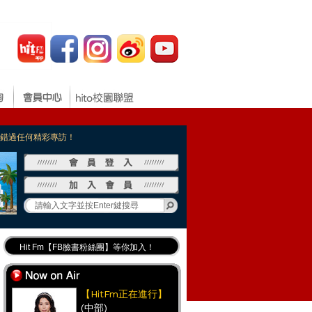
，不錯過任何精彩專訪！
Hit Fm【FB臉書粉絲團】等你加入！
最專業《DJ推薦》好音樂千萬別錯過！
好康報報 最新優惠訊息都在這！
【HitFm正在進行】
(中部)
Hit Fm的【IG】新鮮又好玩快加入！