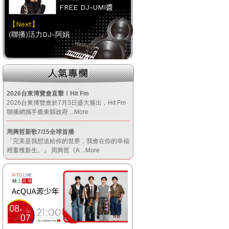
FREE DJ-UMI醬
【Next】
(聯播)活力DJ-阿娟
【HitFm正在進行】
(南部)
HAPPY DJ-Tracy
2026台東博覽會直擊！Hit Fm
2026台東博覽會於7月3日盛大展出，Hit Fm
【Next】
聯播網攜手臺東縣政府
...More
(聯播)活力DJ-阿娟
周興哲新歌7/15全球首播
「完美是我想送給你的世界，我會在你的幸福
【HitFm正在進行】
裡重獲新生。」 周興哲《A
...More
(宜蘭)
活力DJ-阿娟
【Next】
(聯播)活力DJ-阿娟