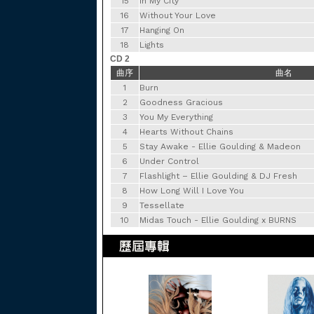
15
In My City
16
Without Your Love
17
Hanging On
18
Lights
CD 2
曲序
曲名
1
Burn
2
Goodness Gracious
3
You My Everything
4
Hearts Without Chains
5
Stay Awake - Ellie Goulding & Madeon
6
Under Control
7
Flashlight – Ellie Goulding & DJ Fresh
8
How Long Will I Love You
9
Tessellate
10
Midas Touch - Ellie Goulding x BURNS