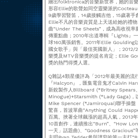
繪出folktronica的音樂新世界，她
形容Ellie的歌聲如同空靈樂派的Cocte
9歲學習豎笛，14歲接觸吉他，15歲著
Ellie不凡的音樂資質是上天送給她的禮
曲“Under The Sheets”，成為高
傳重點曲；2010年出道專輯『Light
球160萬張銷售。2011年Ellie Gou
國女歌手」與「最佳英國新人」；2012/
樂獎及MTV音樂獎的提名肯定；Ellie Go
獎的熱門得獎人選。
Q雜誌4顆星優評為「2012年最美麗的
『Halcyon』，匯集電音鬼才Calvin Har
新銳製作人Billboard (*Britney Spears、
Minogue)+Starsmith (*Lady G
Mike Spencer (*Jamiroqua
驚喜，首波單曲“Anything Could Ha
百萬。挾著全球飆漲的超高人氣，2013年發行
10首創作，連續推出“Burn”、“How Long 
一天」話題曲)、“Goodness Graciou
主唱Ryan Tedder參與譜寫的第一主打“B