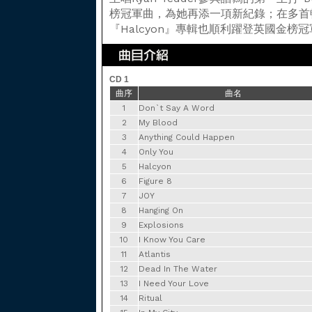
榜冠軍曲，為她再添一項新紀錄；在多首
『Halcyon』專輯也順利躍登英國金榜
CD 1
曲序
曲名
1
Don`t Say A Word
2
My Blood
3
Anything Could Happen
4
Only You
5
Halcyon
6
Figure 8
7
JOY
8
Hanging On
9
Explosions
10
I Know You Care
11
Atlantis
12
Dead In The Water
13
I Need Your Love
14
Ritual