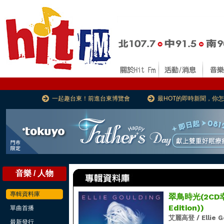
一起趣台東！前進台東博覽會
最HOT的即時新聞，你
音樂 / 人物
專輯資料庫
翠鳥時光(2CD幸福盤
Edition))
單曲首播
艾麗高登 / Ellie G
最新發行