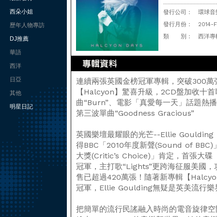
.....................................
西朵小姐
發行公司：
環球音樂(
發行月份：
2014-
歷年人物專訪
類 別：
西洋專
DJ推薦
華語
西洋
日亞
連續兩張英國金榜冠軍專輯，突破300
【Halcyon】驚喜升級，2CD盤加收
其他
曲“Burn”、電影「真愛每一天」話題熱播曲“How
明星日記
第三波單曲“Goodness Gracious”
英國樂壇最耀眼的光芒--Ellie Gould
得BBC「2010年度新聲(Sound of 
大獎(Critic’s Choice)」肯定，首
冠軍，主打歌“Lights”更跨海征服美
售已超過420萬張！隨著新專輯【Halc
冠軍，Ellie Goulding無疑是英美
把簡單的流行民謠融入時尚的電音旋律空間，迷幻