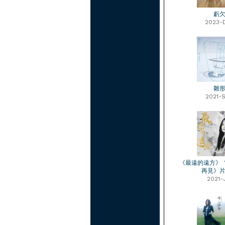
虧
2023-
雛
2021-
《最遠的遠方》
再見》
2021-