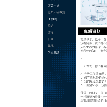
西朵小姐
歷年人物專訪
DJ推薦
華語
西洋
日亞
雛形似水、似海，在
沒有關係，我們都不
其他
人和世界的停滯，各
從我們的初心，到守
明星日記
-
一天過去，你們各自
A. 今天工作還好嗎？
B. 想不想吃我們好
C. 我們最近怎麼了？
D. 什麼都不說，沒
選擇Ｄ的朋友，你/
一起浪費的時間也十
造著感情能長遠航行