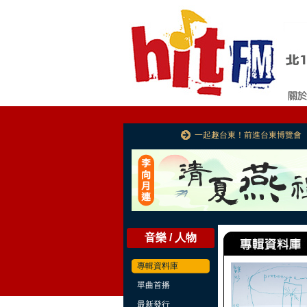
一起趣台東！前進台東博覽會
音樂 / 人物
專輯資料庫
單曲首播
最新發行