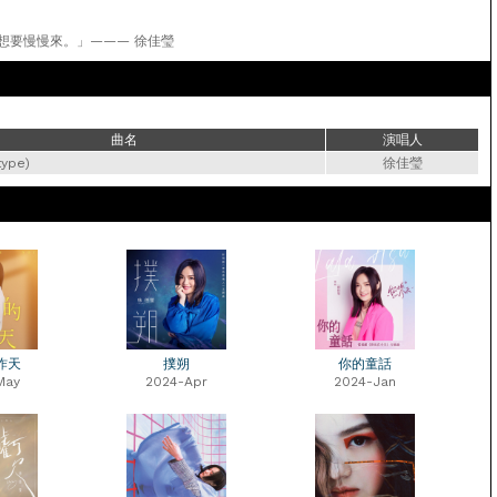
想要慢慢來。」——— 徐佳瑩
曲名
演唱人
ype)
徐佳瑩
昨天
撲朔
你的童話
May
2024-Apr
2024-Jan