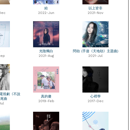
欠
給
以上皆非
Dec
2022-Jun
2021-Nov
形
光陰獨白
問劫 (手遊《天地劫》主題曲)
Sep
2021-Aug
2021-Jul
 電視劇《不說
真的傻
心裡學
片尾曲
2019-Feb
2017-Dec
Jul