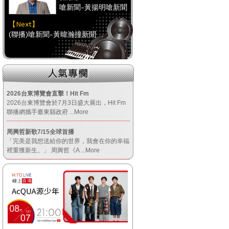
嗆新聞-黃揚明嗆新聞
【Next】
(聯播)嗆新聞-黃暐瀚撞新聞
【HitFm正在進行】
(聯播)
嗆新聞-黃揚明嗆新聞
2026台東博覽會直擊！Hit Fm
2026台東博覽會於7月3日盛大展出，Hit Fm
【Next】
聯播網攜手臺東縣政府
...More
(聯播)嗆新聞-黃暐瀚撞新聞
周興哲新歌7/15全球首播
「完美是我想送給你的世界，我會在你的幸福
【HitFm正在進行】
裡重獲新生。」 周興哲《A
...More
(聯播)
嗆新聞-黃揚明嗆新聞
【Next】
(聯播)嗆新聞-黃暐瀚撞新聞