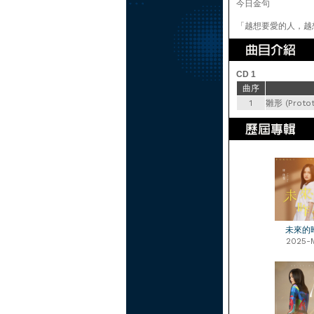
今日金句
「越想要愛的人，越
CD 1
曲序
1
雛形 (Protot
未來的
2025-