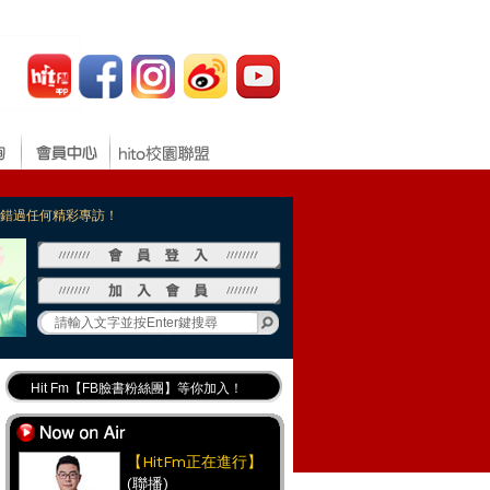
，不錯過任何精彩專訪！
Hit Fm【FB臉書粉絲團】等你加入！
最專業《DJ推薦》好音樂千萬別錯過！
好康報報 最新優惠訊息都在這！
【HitFm正在進行】
(聯播)
Hit Fm的【IG】新鮮又好玩快加入！