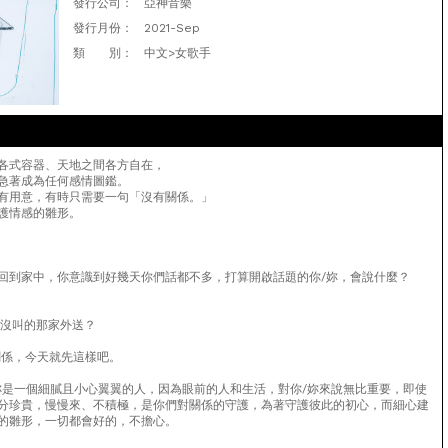
發行公司：
亞神音樂
發行月份：
2021-Sep
類 別：
中文>女歌手
各式容器、天地之間各方自在，
急著成為任何感情圖鑑。
有用意，有時只需要一句「沒有關係。」
護情感的雛形。
回到家中，你意識到好幾天你們話都不多，打算開啟話題的你/妳，會說什麼？
久沒叫的那家外送？
關係，今天就先這樣吧。
妳是一個細膩且小心翼翼的人，因為眼前的人和生活，對你/妳來說無比重要，即使
分珍貴，慢慢來、不積極，是你們對關係的守護，為著守護彼此的初心，而細心建
的雛形，一切都會好的，不擔心。