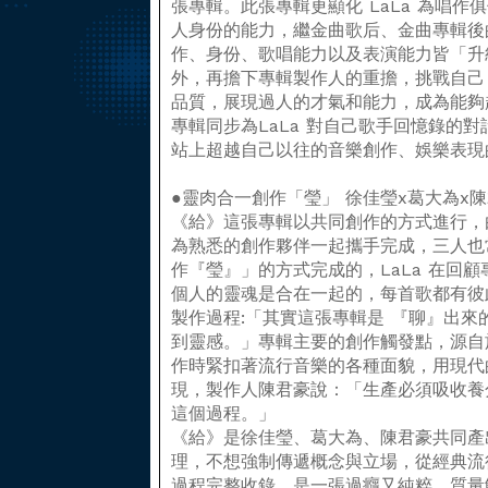
張專輯。此張專輯更顯化 LaLa 為唱
人身份的能力，繼金曲歌后、金曲專輯後的
作、身份、歌唱能力以及表演能力皆「升
外，再擔下專輯製作人的重擔，挑戰自己
品質，展現過人的才氣和能力，成為能夠
專輯同步為LaLa 對自己歌手回憶錄的
站上超越自己以往的音樂創作、娛樂表現
●靈肉合一創作「瑩」 徐佳瑩x葛大為x
《給》這張專輯以共同創作的方式進行，由
為熟悉的創作夥伴一起攜手完成，三人也
作『瑩』」的方式完成的，LaLa 在回
個人的靈魂是合在一起的，每首歌都有彼
製作過程:「其實這張專輯是 『聊』出
到靈感。」專輯主要的創作觸發點，源自
作時緊扣著流行音樂的各種面貌，用現代
現，製作人陳君豪說：「生產必須吸收養
這個過程。」
《給》是徐佳瑩、葛大為、陳君豪共同產
理，不想強制傳遞概念與立場，從經典流
過程完整收錄，是一張過癮又純粹，質量