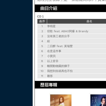
CD 1
曲序
曲名
1
準明星
2
切歌 feat. ABAO阿爆 & Brandy
3
沒有第三者的分手
4
給
5
二日醉 feat. 黃瑞豐
6
在意這件事
7
小寶貝
8
以上皆非
9
離開動物園的獅子
10
我想到你就再也不怕
11
雛形