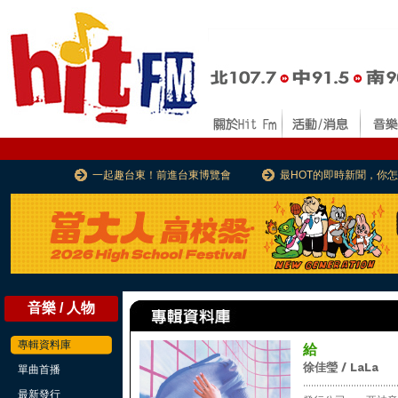
一起趣台東！前進台東博覽會
最HOT的即時新聞，你
音樂 / 人物
專輯資料庫
給
徐佳瑩 / LaLa
單曲首播
...................................
最新發行