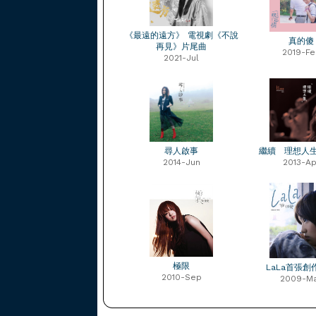
《最遠的遠方》 電視劇《不說
真的傻
再見》片尾曲
2019-Fe
2021-Jul
尋人啟事
繼續 理想人
2014-Jun
2013-Ap
極限
LaLa首張創
2010-Sep
2009-M