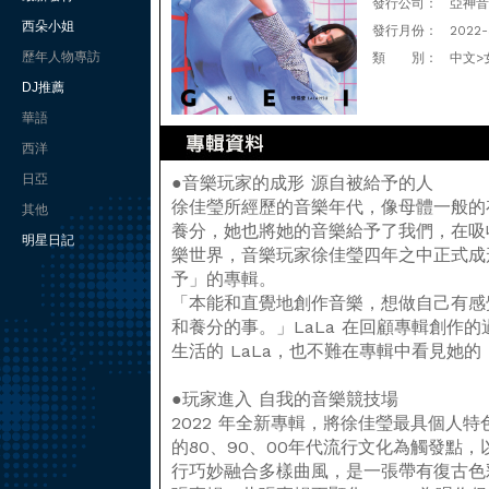
發行公司：
亞神音
西朵小姐
發行月份：
2022-
歷年人物專訪
類 別：
中文>
DJ推薦
華語
西洋
日亞
●音樂玩家的成形 源自被給予的人
徐佳瑩所經歷的音樂年代，像母體一般的
其他
養分，她也將她的音樂給予了我們，在吸收
明星日記
樂世界，音樂玩家徐佳瑩四年之中正式成
予」的專輯。
「本能和直覺地創作音樂，想做自己有感
和養分的事。」LaLa 在回顧專輯創作
生活的 LaLa，也不難在專輯中看見她
●玩家進入 自我的音樂競技場
2022 年全新專輯，將徐佳瑩最具個人
的80、90、00年代流行文化為觸發點
行巧妙融合多樣曲風，是一張帶有復古色