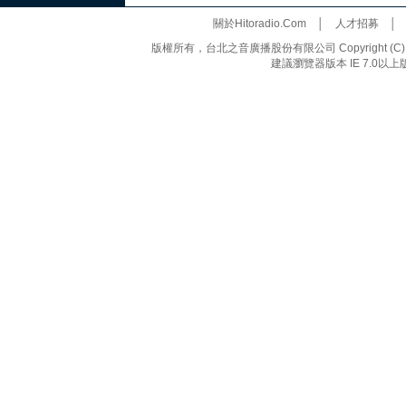
關於Hitoradio.Com
│
人才招募
版權所有，台北之音廣播股份有限公司 Copyright (C) 20
建議瀏覽器版本 IE 7.0以上