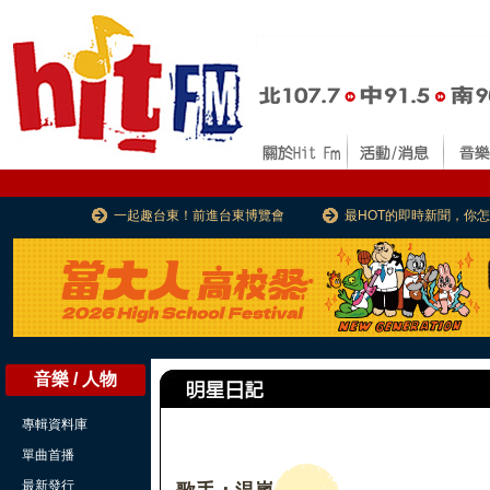
一起趣台東！前進台東博覽會
最HOT的即時新聞，你
音樂 / 人物
專輯資料庫
單曲首播
最新發行