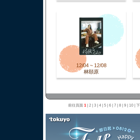
12/04 ~ 12/08
林頤原
前往頁面
1
|
2
|
3
|
4
|
5
|
6
|
7
|
8
|
9
|
10
|
下