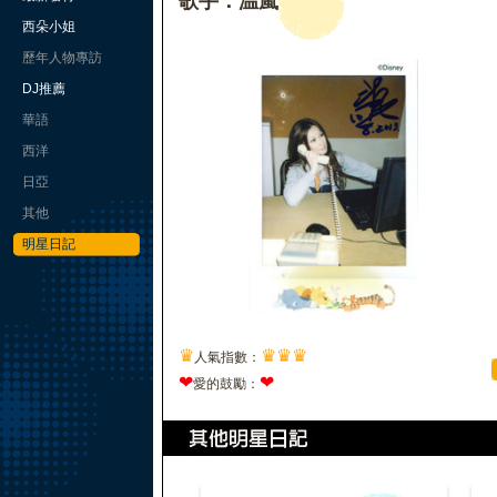
歌手：温嵐
西朵小姐
歷年人物專訪
DJ推薦
華語
西洋
日亞
其他
明星日記
♛
♛
♛
♛
人氣指數：
❤
❤
愛的鼓勵：