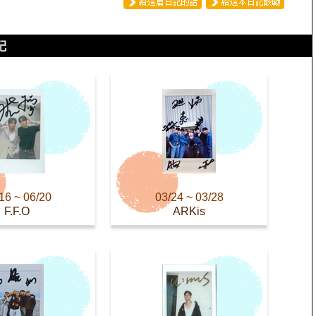
16 ~ 06/20
03/24 ~ 03/28
F.F.O
ARKis