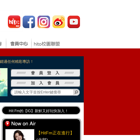
，不錯過任何精彩專訪！
Hit Fm的【IG】新鮮又好玩快加入！
Hit Fm【FB臉書粉絲團】等你加入！
最專業《DJ推薦》好音樂千萬別錯過！
【HitFm正在進行】
好康報報 最新優惠訊息都在這！