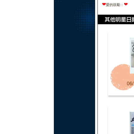
❤
❤
愛的鼓勵：
06/