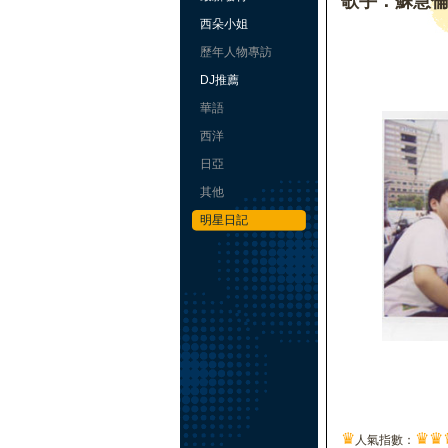
歌手：蘇慧
西朵小姐
歷年人物專訪
DJ推薦
華語
西洋
日亞
其他
明星日記
♛
♛
♛
人氣指數：