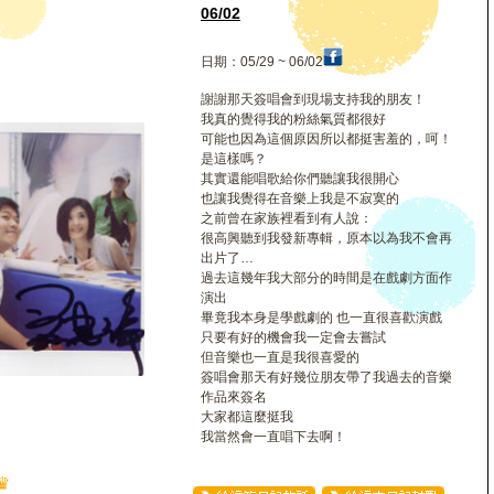
倫
06/02
日期：05/29 ~ 06/02
謝謝那天簽唱會到現場支持我的朋友！
我真的覺得我的粉絲氣質都很好
可能也因為這個原因所以都挺害羞的，呵！
是這樣嗎？
其實還能唱歌給你們聽讓我很開心
也讓我覺得在音樂上我是不寂寞的
之前曾在家族裡看到有人說：
很高興聽到我發新專輯，原本以為我不會再
出片了…
過去這幾年我大部分的時間是在戲劇方面作
演出
畢竟我本身是學戲劇的 也一直很喜歡演戲
只要有好的機會我一定會去嘗試
但音樂也一直是我很喜愛的
簽唱會那天有好幾位朋友帶了我過去的音樂
作品來簽名
大家都這麼挺我
我當然會一直唱下去啊！
♛