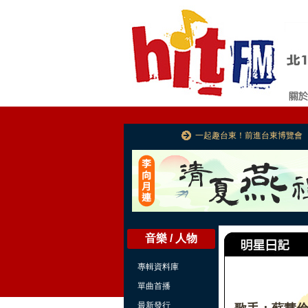
一起趣台東！前進台東博覽會
音樂 / 人物
專輯資料庫
單曲首播
最新發行