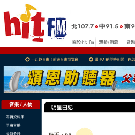
一起趣台東！前進台東博覽會
最HOT的即時新聞，你
音樂 / 人物
專輯資料庫
單曲首播
最新發行