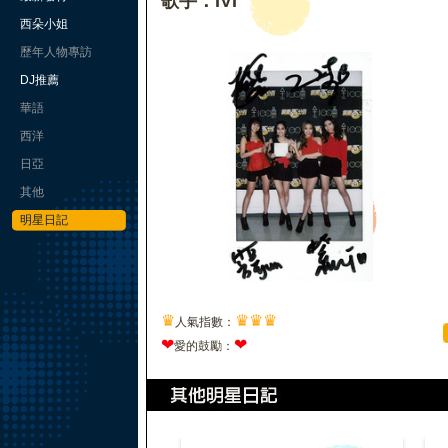
歌手：IVI
西朵小姐
歷年人物專訪
DJ推薦
華語
西洋
日亞
其他
明星日記
♛
♛
♛
♛
人氣指數：
❤
❤
愛的鼓勵：