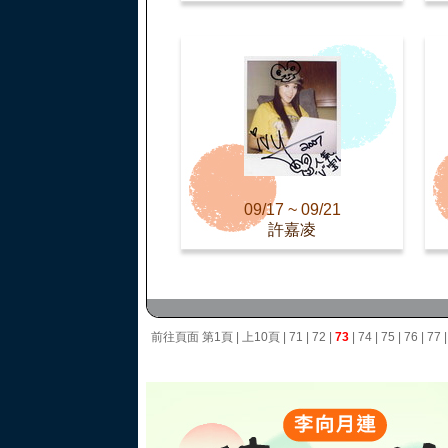
09/17 ~ 09/21
許嘉凌
前往頁面
第1頁
|
上10頁
|
71
|
72
|
73
|
74
|
75
|
76
|
77