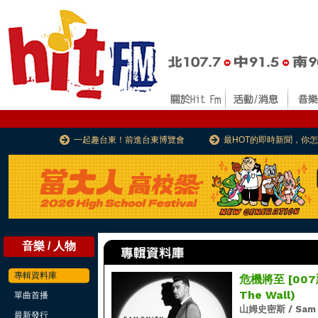
一起趣台東！前進台東博覽會
最HOT的即時新聞，你
音樂 / 人物
專輯資料庫
危機將至 [007惡
The Wall)
單曲首播
山姆史密斯 / Sam 
最新發行