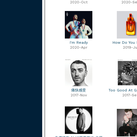
2020-Oct
2020-S
I'm Ready
How Do You 
2020-Apr
2019-Ju
痛快感受
Too Good At 
2017-Nov
2017-Se