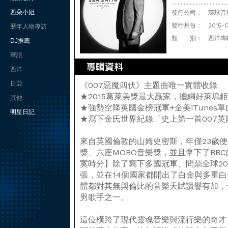
.....................................
西朵小姐
發行公司：
環球音樂(
發行月份：
2015-
歷年人物專訪
類 別：
西洋專
DJ推薦
華語
西洋
日亞
《007惡魔四伏》主題曲唯一實體收錄
★2015葛萊美獎最大贏家，擔綱好萊塢
其他
★強勢空降英國金榜冠軍+全美iTunes
明星日記
★寫下金氏世界紀錄「史上第一首007
來自英國倫敦的山姆史密斯，年僅23歲
獎、六座MOBO音樂獎，並且拿下了BB
寞時分】除了寫下多國冠軍、問鼎全球20國
張，並在14個國家都開出了白金與多重
體都對其無與倫比的音樂天賦讚譽有加，
男歌手之一。
這位橫跨了現代靈魂音樂與流行樂的奇才，在