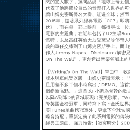
閱的驚人數字，換句話說「地球上每五個
代表了他將屬於自己的音樂打入世界的每一
讓山姆史密斯聲名大噪、紅遍全球；然而
2015年，隨著系列經典電影「007」即
伏》，而在每一部上映前，都得尋找一位
電影的主題曲；在近年包括了U2主唱Bo
懷特，以及當紅英倫天后愛黛兒等傳奇人
義的重任交棒到了山姆史密斯手上。而山
作人Jimmy Napes、Disclosure/解
On The Wall” ，更創造出音樂領域上
【Writing’s On The Wall】單曲中，收錄了
版本與單純樂器版；山姆史密斯表示：「我與
且用差不多半個小時寫出了DEMO。這
個嶄新高點。」這首以F小調為骨幹的歌
以降A到降D的音域展現出完美歌喉。”Writin
降英國金榜冠軍，同時寫下寫下金氏世界
美iTunes單曲榜冠軍外，更拿下全球18
嗓音搭配，重新定義了此系列電影的傳統
經典主題曲。強力預告:【寂寞時分】2CD