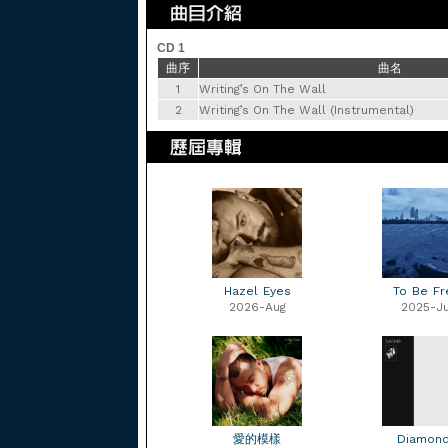
CD 1
曲序
曲名
1
Writing’s On The Wall
2
Writing’s On The Wall (Instrumental)
Hazel Eyes
To Be Fr
2026-Aug
2025-Ju
愛的模樣
Diamon