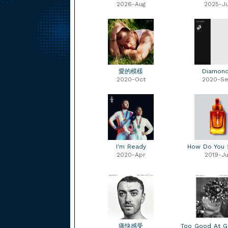
2026-Aug
2025-Ju
愛的模樣
Diamon
2020-Oct
2020-S
I'm Ready
How Do You 
2020-Apr
2019-Ju
痛快感受
Too Good At 