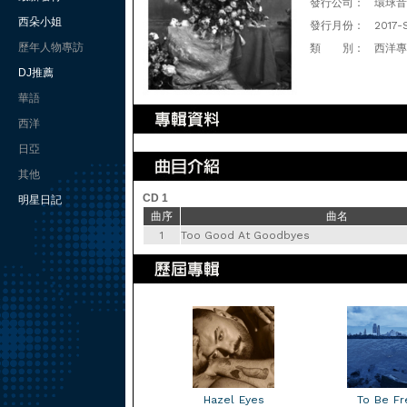
發行公司：
環球音樂(
西朵小姐
發行月份：
2017-
歷年人物專訪
類 別：
西洋專
DJ推薦
華語
西洋
日亞
其他
CD 1
明星日記
曲序
曲名
1
Too Good At Goodbyes
Hazel Eyes
To Be Fr