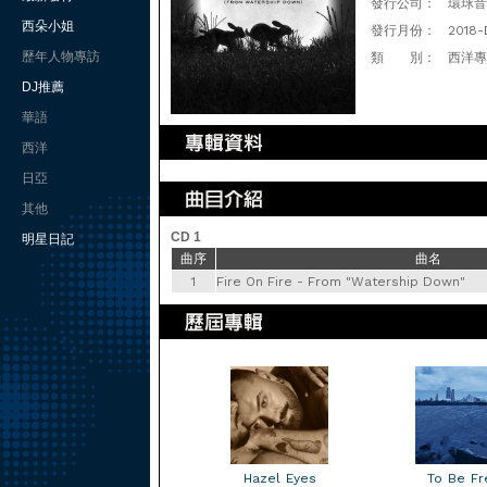
發行公司：
環球音樂(
西朵小姐
發行月份：
2018-
歷年人物專訪
類 別：
西洋專
DJ推薦
華語
西洋
日亞
其他
CD 1
明星日記
曲序
曲名
1
Fire On Fire - From "Watership Down"
Hazel Eyes
To Be Fr