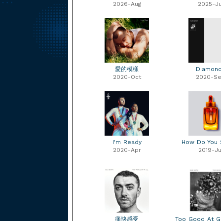
2026-Aug
2025-Ju
愛的模樣
Diamon
2020-Oct
2020-S
I'm Ready
How Do You 
2020-Apr
2019-Ju
痛快感受
Too Good At 