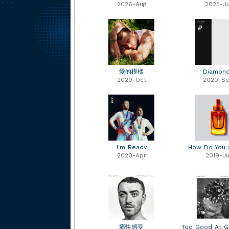
2026-Aug
2025-Ju
愛的模樣
Diamon
2020-Oct
2020-S
I'm Ready
How Do You 
2020-Apr
2019-Ju
痛快感受
Too Good At 