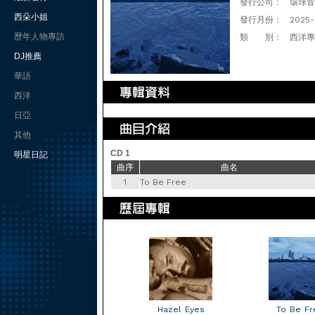
發行公司：
環球音樂(
西朵小姐
發行月份：
2025-
歷年人物專訪
類 別：
西洋專
DJ推薦
華語
西洋
日亞
其他
CD 1
明星日記
曲序
曲名
1
To Be Free
Hazel Eyes
To Be Fr