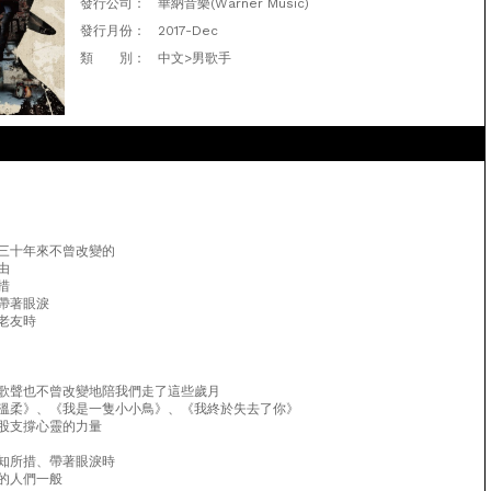
發行公司：
華納音樂(Warner Music)
發行月份：
2017-Dec
類 別：
中文>男歌手
三十年來不曾改變的
由
措
帶著眼淚
老友時
歌聲也不曾改變地陪我們走了這些歲月
溫柔》、《我是一隻小小鳥》、《我終於失去了你》
股支撐心靈的力量
知所措、帶著眼淚時
的人們一般