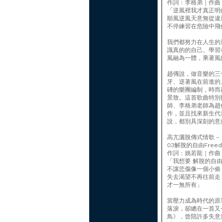
作詞：李格弟｜作曲
「逆風裡我才真正明
順風逆風天意無從違
不停練習在危險中飛
我們都努力在人生的
識真的的自己。學習
風融為一體，乘著風
趙傳說，做音樂的三
牙、逆著風在前進的
礡的樂團編制，時而
景致。這首歌曲特別
師、李格弟老師為趙
作，並且找來新生代
說，都別具深刻的意
高亢灑脫傳式情歌－
03解脫的自由Freedom
作詞：姚若龍｜作曲
「我想要 解脫的自
不讓悲傷像一個小偷
失去渴望不再往前走
才一無所有」
當壓力成為時代的原
落淚，卻總在一首又
鳥》，曾陪許多失意