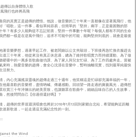
 趙傳以自身體悟入歌
逆風飛行也終將高飛
曲寫的其實正是趙傳的體悟。他說，做音樂的三十年來一直都像在逆著風飛行，他
好「唱歌」這一件事，看似單純容易，但簡單的「堅持」兩字，正是最困難的部
十年？有多少人能夠從不忘記初衷，堅持一件事數十年呢？每個人都有不同的生命
我們都一樣是在逆風中飛行，追求不可能中的可能，能夠堅持到底的，就會是最後
抱著音樂夢想，過著早起工作、被老闆娘以公文夾敲頭，下班後再急忙換衣服趕去
出道三十年來，他從來沒有真正休息過，總為了維持歌唱實力而持續運動、為了做
聽硬碟中的一萬多首歌曲做功課、為了家人與兒女忙碌、為了工作四處奔走。當被
氣來時，熱愛音樂的趙傳，會全心沈浸在音樂中，暫時抽離現實，找到最單純最快
生活努力。
情，內心充滿搖滾靈魂的趙傳走過三十週年，他笑稱這是忙碌卻充滿幸福的一年，
在他最喜歡的音樂裡，盡情吶喊、傳遞感動。回頭望一路走過的旖旎風光，趙傳想
眾欣賞三十年淬煉出的絕美景致，也讓聽眾在歌曲中，細細品味自己的人生故事，
曲，然後問問自己【你過得還好嗎】？
後，趙傳的世界巡迴演唱會也將於2018年1月13回到家鄉台北站，希望能夠近距離
歌迷新歌迷，一起走過這充滿紀念性的一刻。
::
ainst the Wind