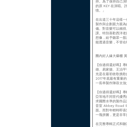
持。為了保持自己演
的原 KEY 在演
情。」
在出道三十年這樣一
製作與企劃親力親為
備。對音樂可以稱得
課。特別喜歡西洋老
想像，給予聽眾一股
能透過音樂，不管在
圈內好人緣大爆棚 
【你過得還好嗎】專
雄、易家揚、王治平
光是在最初收歌挑歌
2017年底最有重
一長串製作陣容太強
【你過得還好嗎】專
亞等地不同世代優秀
求國際水準的製作品質，
音室 Abbey R
面。而對年輕時即喜愛
一塊拼圖，更是非常
在完整專輯正式和聽