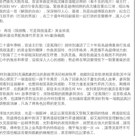
眾們搶先大飽耳福。首波單曲從用低沈嗓音溫暖詮釋的《看不見的地方》做主打，
的深刻 MV，成功引發高度討論。緊接著是趙傳招牌的高亢嗓音重出江湖，唱出每
脫的這一首《解脫的自由》，深深烙印人心。最後，則是由趙傳親自創作，紀念已
任鼓手的《打鼓的男孩》，在三十週年時回顧最初一起打拼的音樂夥伴，讓人心中
動。
》 再現《我很醜，可是我很溫柔》黃金班底
 新科最佳男配角陳竹昇首演 MV獻身飆戲
三十週年專輯，首波主打歌《逆風飛行》就特別邀請了三十年前為趙傳量身打造成
我很溫柔》的黃金製作團隊：作曲黃韻玲、作詞李格弟，再度攜手為趙傳傾力創
打歌隔了三十年卻能深刻的相互呼應，別具意義。兩首歌曲誕生在截然不同的時
心中的無奈和希望，這樣深入人心的感動，勢必將在華語樂壇投下一顆重量級的音
V 特別邀請到充滿戲劇想法的新銳導演邱柏昶執導，他聽到這首歌便相當喜歡其中深
精心撰寫了一個逃獄犯一路千辛萬苦，只為了回家為兒子慶生的感人故事。參與製
間看到這個腳本，也覺得相當喜歡與感動，不惜力邀老友陳竹昇跨刀演出。剛獲得
陳竹昇，在戲劇界大放異彩，卻從未出演過任何 MV，收到黃韻玲的邀請並看到腳
首歌曲與 MV 故事所吸引，排除檔期的困難參與演出，讓《逆風飛行》這首歌成為
 處女秀，也讓陳竹昇對這次的合作特別重視，在拍攝前還跟導演針對每一場戲認真討
調整跟演練，只為了將角色詮釋的更完美。
揮強大的演技，光是一個眼神，就足以展現那股又堅毅又脆弱的情緒，將逃獄犯這
致。而趙傳也在劇中扮演了要將逃獄犯陳竹昇逮捕歸案，卻又能同情並理解他心情
次見面卻能一起精準對戲，光對看時的表情與動作，就營造出強大的緊張感，讓現
呼吸。傳奇歌王加上金馬影帝的特殊組合，幾乎每次都一次 ok ，讓導演直呼不可
的空擋也暢談音樂與戲劇的種種想法，甚至聊到忘記要收工。