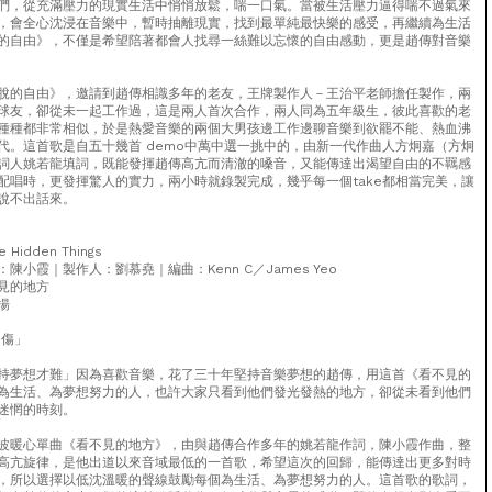
們，從充滿壓力的現實生活中悄悄放鬆，喘一口氣。當被生活壓力逼得喘不過氣來
，會全心沈浸在音樂中，暫時抽離現實，找到最單純最快樂的感受，再繼續為生活
的自由》，不僅是希望陪著都會人找尋一絲難以忘懷的自由感動，更是趙傳對音樂
脫的自由》，邀請到趙傳相識多年的老友，王牌製作人－王治平老師擔任製作，兩
球友，卻從未一起工作過，這是兩人首次合作，兩人同為五年級生，彼此喜歡的老
種種都非常相似，於是熱愛音樂的兩個大男孩邊工作邊聊音樂到欲罷不能、熱血沸
代。這首歌是自五十幾首 demo中萬中選一挑中的，由新一代作曲人方炯嘉（方炯
詞人姚若龍填詞，既能發揮趙傳高亢而清澈的嗓音，又能傳達出渴望自由的不羈感
配唱時，更發揮驚人的實力，兩小時就錄製完成，幾乎每一個take都相當完美，讓
說不出話來。
Hidden Things
陳小霞｜製作人：劉慕堯｜編曲：Kenn C／James Yeo
見的地方
揚
內傷」
持夢想才難」因為喜歡音樂，花了三十年堅持音樂夢想的趙傳，用這首《看不見的
為生活、為夢想努力的人，也許大家只看到他們發光發熱的地方，卻從未看到他們
迷惘的時刻。
波暖心單曲《看不見的地方》，由與趙傳合作多年的姚若龍作詞，陳小霞作曲，整
高亢旋律，是他出道以來音域最低的一首歌，希望這次的回歸，能傳達出更多對時
，所以選擇以低沈溫暖的聲線鼓勵每個為生活、為夢想努力的人。這首歌的歌詞，