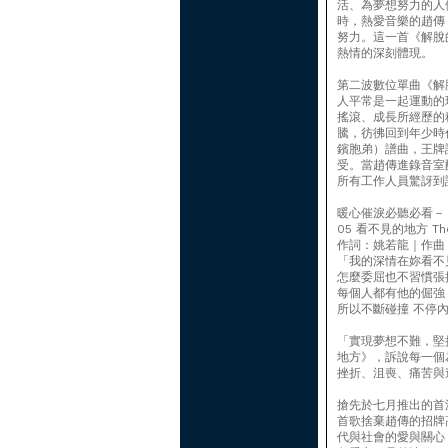
活、為夢想努力的人
時，熱愛音樂的趙傳
努力。這一首《解脫
熱情的深刻體現。
第二波數位單曲《解
人平常是一起運動的
搖滾、成長所經歷的
騰，彷彿回到年少時
鑌胞弟）譜曲，王牌
受。當趙傳進錄音室
所有工作人員驚訝到
暖心催淚必聽必看－
05 看不見的地方 The 
作詞：姚若龍｜作曲：
「我的深情在妳看不
怎麼委屈也不習慣張
每個人都有他的倔強
所以不斷碰撞 不停
「實現夢想不難，堅
地方》，訴說每一個
挫折、沮喪、痛苦與
搶先於七月推出的首
首歌捨棄趙傳的招牌
代與社會的愛與關心