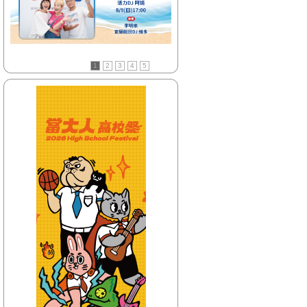
【HitFm正在進行】
(花東)
只想聽音樂
【Next】
1
2
3
4
5
(花東) 賴床音樂
【HitFm正在進行】
(北部)
只想聽音樂
【Next】
(北部)賴床DJ-Phoenix