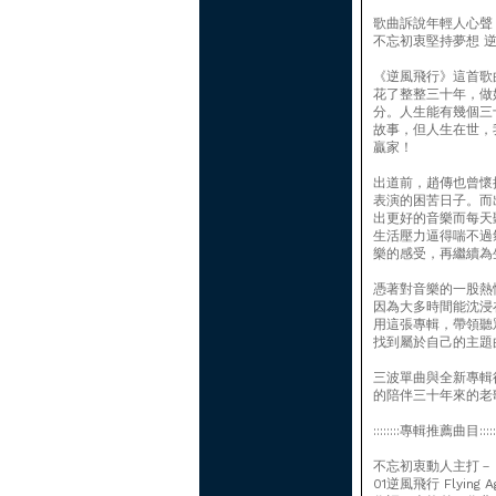
歌曲訴說年輕人心聲
不忘初衷堅持夢想 
《逆風飛行》這首歌
花了整整三十年，做
分。人生能有幾個三
故事，但人生在世，
贏家！
出道前，趙傳也曾懷
表演的困苦日子。而
出更好的音樂而每天
生活壓力逼得喘不過
樂的感受，再繼續為
憑著對音樂的一股熱
因為大多時間能沈浸
用這張專輯，帶領聽
找到屬於自己的主題
三波單曲與全新專輯
的陪伴三十年來的老
::::::::專輯推薦曲目::::::
不忘初衷動人主打－
01逆風飛行 Flying Ag