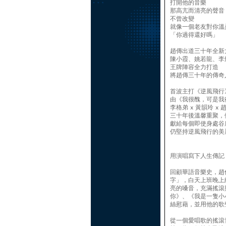
打開他的音樂
那高亢而清亮的聲音
不曾改變
就像一個老友對你溫
「你過得還好嗎」
趙傳出道三十年全新
陳小霞、姚若龍、李
王牌陣容全力打造
將趙傳三十年的傳奇
首波主打《逆風飛行
由《我很醜，可是我
李格弟 x 黃韻玲 x 
三十年後溫馨重聚，
獻給每個即使身處谷
仍堅持逆風飛行的美
用演唱寫下人生傳記
回顧華語音樂史，趙
字」，白天上班晚上
亮的嗓音，充滿搖滾
你》、《我是一隻小
絲慰藉，並用他的歌
從一個愛唱歌的搖滾