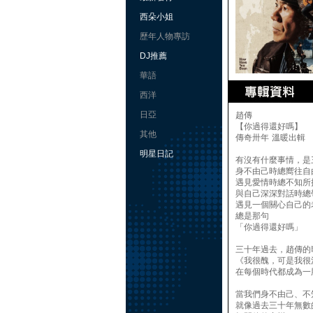
西朵小姐
歷年人物專訪
DJ推薦
華語
西洋
日亞
趙傳
【你過得還好嗎】
其他
傳奇卅年 溫暖出輯
明星日記
有沒有什麼事情，是
身不由己時總嚮往自
遇見愛情時總不知所
與自己深深對話時總
遇見一個關心自己的
總是那句
「你過得還好嗎」
三十年過去，趙傳的
《我很醜，可是我很
在每個時代都成為一
當我們身不由己、不
就像過去三十年無數