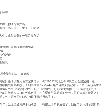
柔說著
大碟【你過得還好嗎】
焯雄、易家揚、王治平、劉慕堯
人生，化為最美的一張音樂作品
》
很溫柔》黃金詞曲演唱陣容
趙傳
傾心製作
底
麗靈魂
 用音樂開創人生新篇幅
傳絕對是個沒有人會忘記的名字，從1982年就讀五專時就自組金屬樂團「紅十
繼續挑戰音樂夢想，直到終於奪 YAMAHA 熱門音樂大賽冠軍而出道，用他高亢清
與爆發力的現場演唱功力，唱出《我很醜，可是我很溫柔》、《我終於失去了
小鳥》等膾炙人口的經典名曲，在充滿奮鬥與希望的年代，帶給無數的聽眾內心一
聲，奪下第三屆金曲獎的最佳國語男歌手獎。
青年，緊握著麥克風不願放開，一轉眼三十年就過去了，他從未放下對音樂的堅