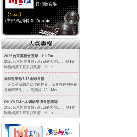
只想聽音樂
【Next】
(中部)點播特區-Debbie
【HitFm正在進行】
(南部)
HAPPY DJ-Tracy
2026台東博覽會直擊！Hit Fm
2026台東博覽會於7月3日盛大展出，Hit Fm
【Next】
聯播網攜手臺東縣政府
...More
(南部)點播特區-小米
周興哲新歌7/15全球首播
「完美是我想送給你的世界，我會在你的幸福
【HitFm正在進行】
裡重獲新生。」 周興哲《A
...More
(宜蘭)
OH YA DJ木木體驗東博會熱氣球
只想聽音樂
2026台東博覽會於7月3日盛大展出，Hit Fm
【Next】
聯播網攜手臺東縣政府
...More
(宜蘭)週末賴一下