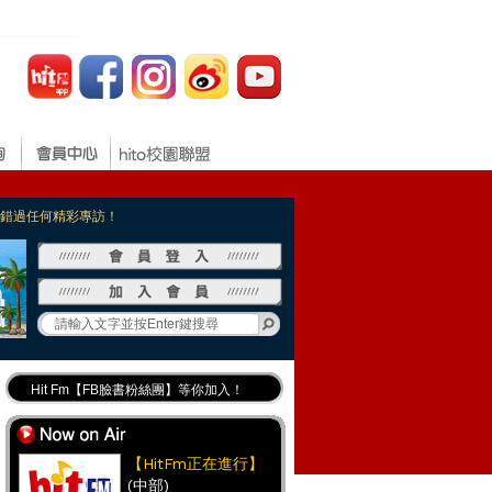
，不錯過任何精彩專訪！
Hit Fm【FB臉書粉絲團】等你加入！
最專業《DJ推薦》好音樂千萬別錯過！
好康報報 最新優惠訊息都在這！
【HitFm正在進行】
(中部)
Hit Fm的【IG】新鮮又好玩快加入！