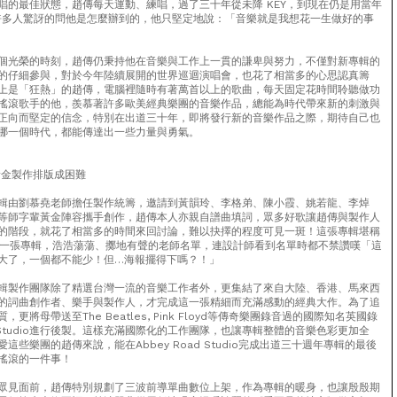
唱的最佳狀態，趙傳每天運動、練唱，過了三十年從未降 KEY，到現在仍是用當年
唱。許多人驚訝的問他是怎麼辦到的，他只堅定地說：「音樂就是我想花一生做好的事
個光榮的時刻，趙傳仍秉持他在音樂與工作上一貫的謙卑與努力，不僅對新專輯的
的仔細參與，對於今年陸續展開的世界巡迴演唱會，也花了相當多的心思認真籌
上是「狂熱」的趙傳，電腦裡隨時有著萬首以上的歌曲，每天固定花時間聆聽做功
搖滾歌手的他，羨慕著許多歐美經典樂團的音樂作品，總能為時代帶來新的刺激與
正向而堅定的信念，特別在出道三十年，即將發行新的音樂作品之際，期待自己也
哪一個時代，都能傳達出一些力量與勇氣。
黃金製作排版成困難
輯由劉慕堯老師擔任製作統籌，邀請到黃韻玲、李格弟、陳小霞、姚若龍、李焯
等師字輩黃金陣容攜手創作，趙傳本人亦親自譜曲填詞，眾多好歌讓趙傳與製作人
的階段，就花了相當多的時間來回討論，難以抉擇的程度可見一斑！這張專輯堪稱
量的一張專輯，浩浩蕩蕩、擲地有聲的老師名單，連設計師看到名單時都不禁讚嘆「這
大了，一個都不能少！但…海報擺得下嗎？！」
輯製作團隊除了精選台灣一流的音樂工作者外，更集結了來自大陸、香港、馬來西
的詞曲創作者、樂手與製作人，才完成這一張精細而充滿感動的經典大作。為了追
更將母帶送至The Beatles, Pink Floyd等傳奇樂團錄音過的國際知名英國錄
oad Studio進行後製。這樣充滿國際化的工作團隊，也讓專輯整體的音樂色彩更加全
這些樂團的趙傳來說，能在Abbey Road Studio完成出道三十週年專輯的最後
搖滾的一件事！
眾見面前，趙傳特別規劃了三波前導單曲數位上架，作為專輯的暖身，也讓殷殷期