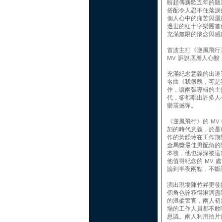
盼趙傳新歌五年的聽
搭配令人忍不住落淚
個人心中的痛苦與灑
過世的紅十字樂團首
充滿無限的懷念與感
首波主打《逆風飛行
MV 訴說底層人心酸
充滿紀念意義的出道
名曲《我很醜，可是
作，讓兩張專輯的主
代，卻都唱出許多人
樂震撼彈。
《逆風飛行》的 M
刻的時代意義，於是
作的黃韻玲在工作期
金馬獎最佳男配角的
本後，他也深深被這
他值得紀念的 MV
論到半夜兩點，不斷
演出現場陳竹昇更發
個角色詮釋得淋漓盡
的溫柔警官，兩人初
場的工作人員都不敢
思議。兩人利用拍片