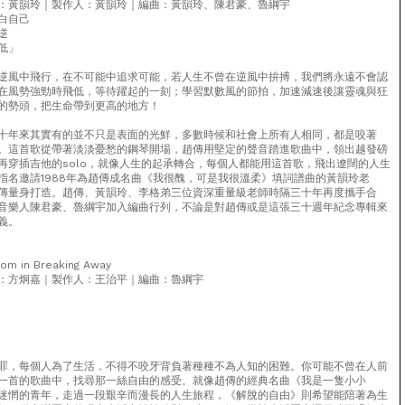
：黃韻玲｜製作人：黃韻玲｜編曲：黃韻玲、陳君豪、魯綱宇
白自己
逆
低」
逆風中飛行，在不可能中追求可能，若人生不曾在逆風中拚搏，我們將永遠不會認
在風勢強勁時飛低，等待躍起的一刻；學習默數風的節拍，加速減速後讓靈魂與狂
的勢頭，把生命帶到更高的地方！
十年來其實有的並不只是表面的光鮮，多數時候和社會上所有人相同，都是咬著
。這首歌從帶著淡淡憂愁的鋼琴開場，趙傳用堅定的聲音踏進歌曲中，領出越發磅
再穿插吉他的solo，就像人生的起承轉合，每個人都能用這首歌，飛出遼闊的人生
指名邀請1988年為趙傳成名曲《我很醜，可是我很溫柔》填詞譜曲的黃韻玲老
傳量身打造。趙傳、黃韻玲、李格弟三位資深重量級老師時隔三十年再度攜手合
音樂人陳君豪、魯綱宇加入編曲行列，不論是對趙傳或是這張三十週年紀念專輯來
義。
 in Breaking Away
：方炯嘉｜製作人：王治平｜編曲：魯綱宇
由
罪，每個人為了生活，不得不咬牙背負著種種不為人知的困難。你可能不曾在人前
一首的歌曲中，找尋那一絲自由的感受。就像趙傳的經典名曲《我是一隻小小
迷惘的青年，走過一段艱辛而漫長的人生旅程，《解脫的自由》則希望能陪著為生