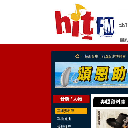
一起趣台東！前進台東博覽會
音樂 / 人物
專輯資料庫
單曲首播
最新發行