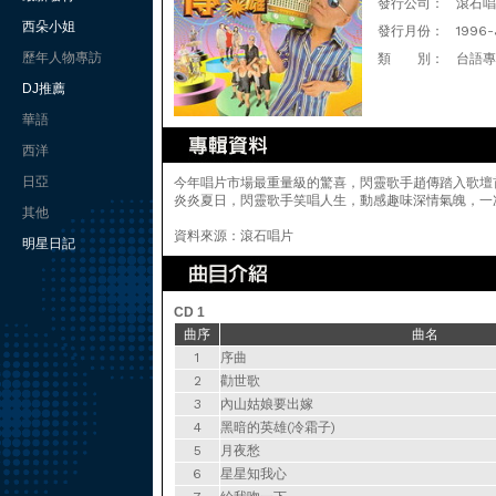
發行公司：
滾石唱
西朵小姐
發行月份：
1996-
歷年人物專訪
類 別：
台語專
DJ推薦
華語
西洋
日亞
今年唱片市場最重量級的驚喜，閃靈歌手趙傳踏入歌壇
炎炎夏日，閃靈歌手笑唱人生，動感趣味深情氣魄，一
其他
資料來源：滾石唱片
明星日記
CD 1
曲序
曲名
1
序曲
2
勸世歌
3
內山姑娘要出嫁
4
黑暗的英雄(冷霜子)
5
月夜愁
6
星星知我心