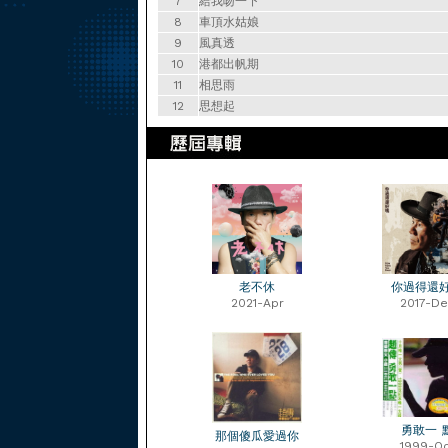
7
給我吻一下
8
車頂水姑娘
9
風真透
10
港都出帆期
11
相思雨
12
思想起
老不休
你過得還
2021-Apr
2017-De
勇敢一 
那個傻瓜愛過你
1999-Oc