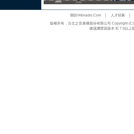
關於Hitoradio.Com
│
人才招募
版權所有，台北之音廣播股份有限公司 Copyright (C) 20
建議瀏覽器版本 IE 7.0以上