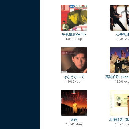
午夜皇后Remix
心手相
1988-Sep
1988-Au
はなさないで
萬能的妳 (Danc
1988-Jul
1988-Ap
迷惑
浪漫經典 (第
1988-Jan
1987-No