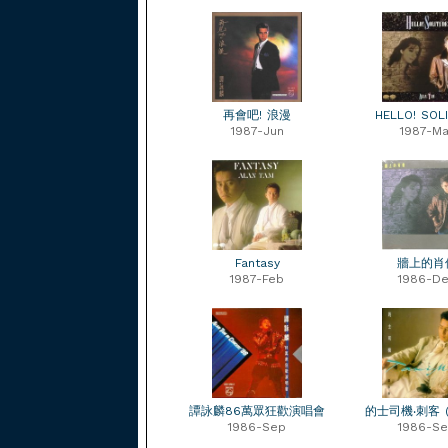
再會吧! 浪漫
HELLO! SOL
1987-Jun
1987-Ma
Fantasy
牆上的肖
1987-Feb
1986-D
譚詠麟86萬眾狂歡演唱會
的士司機‧刺客 (R
1986-Sep
1986-S