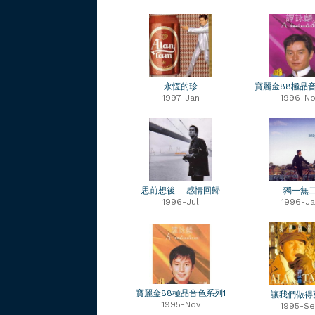
永恆的珍
寶麗金88極品
1997-Jan
1996-No
思前想後 - 感情回歸
獨一無
1996-Jul
1996-Ja
寶麗金88極品音色系列1
讓我們做得
1995-Nov
1995-S