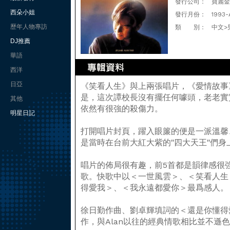
發行公司：
寶麗金
西朵小姐
發行月份：
1993-
歷年人物專訪
類 別：
中文>
DJ推薦
華語
西洋
日亞
《笑看人生》與上兩張唱片，《愛情故事
是，這次譚校長沒有擺任何噱頭，老老實
其他
依然有很強的殺傷力。
明星日記
打開唱片封頁，躍入眼簾的便是一派溫馨
是當時在台前大紅大紫的"四大天王"們身
唱片的佈局很有趣，前5首都是韻律感很
歌。快歌中以＜一世風雲＞、＜笑看人生
得愛我＞、＜我永遠都愛你＞最爲感人。
徐日勤作曲、劉卓輝填詞的＜還是你懂得
作，與Alan以往的經典情歌相比並不遜