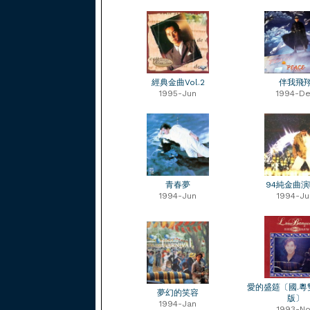
經典金曲Vol.2
伴我飛
1995-Jun
1994-D
青春夢
94純金曲
1994-Jun
1994-Ju
愛的盛筵〔國.粵
夢幻的笑容
版〕
1994-Jan
1993-No