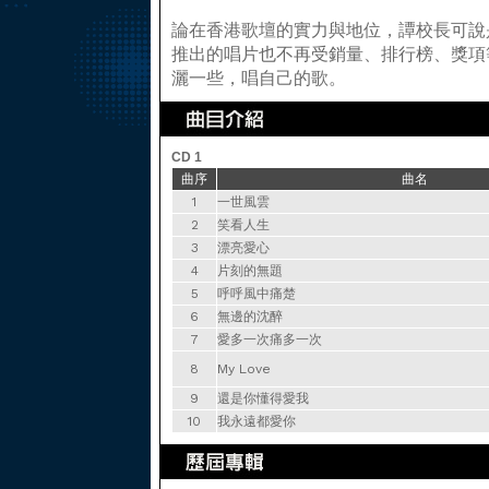
論在香港歌壇的實力與地位，譚校長可說
推出的唱片也不再受銷量、排行榜、獎項
灑一些，唱自己的歌。
CD 1
曲序
曲名
1
一世風雲
2
笑看人生
3
漂亮愛心
4
片刻的無題
5
呼呼風中痛楚
6
無邊的沈醉
7
愛多一次痛多一次
8
My Love
9
還是你懂得愛我
10
我永遠都愛你