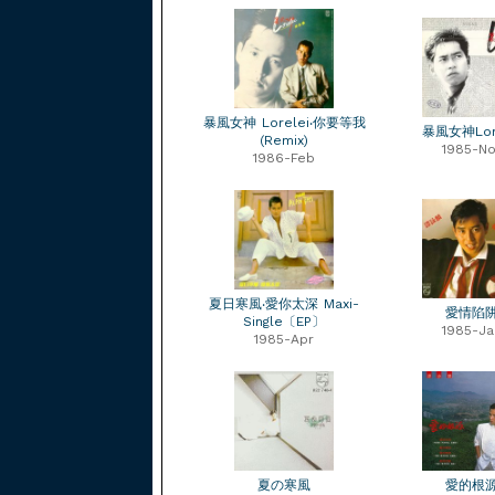
暴風女神 Lorelei‧你要等我
暴風女神Lore
(Remix)
1985-No
1986-Feb
夏日寒風‧愛你太深 Maxi-
愛情陷
Single〔EP〕
1985-Ja
1985-Apr
夏の寒風
愛的根