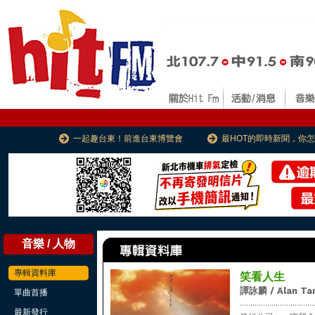
一起趣台東！前進台東博覽會
最HOT的即時新聞，你
音樂 / 人物
專輯資料庫
笑看人生
譚詠麟 / Alan Ta
單曲首播
...................................
最新發行