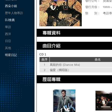
發行公司：
寶麗金
西朵小姐
發行月份：
1988-
歷年人物專訪
類 別：
粵語專
DJ推薦
華語
西洋
日亞
其他
CD 1
明星日記
曲序
曲名
1
萬能的你 (Dance Mix)
2
偏愛（獨唱版）