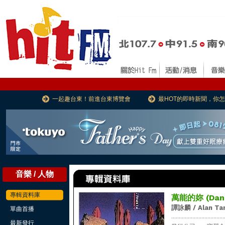
一起趣台東！前進台東博覽會
最HOT的即時新聞，你
音樂 / 人物
專輯資料庫
萬能的妳 (Danc
譚詠麟 / Alan Ta
單曲首播
...................................
最新發行