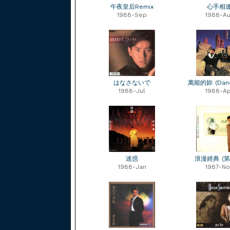
午夜皇后Remix
心手相
1988-Sep
1988-Au
はなさないで
萬能的妳 (Danc
1988-Jul
1988-Ap
迷惑
浪漫經典 (第
1988-Jan
1987-No