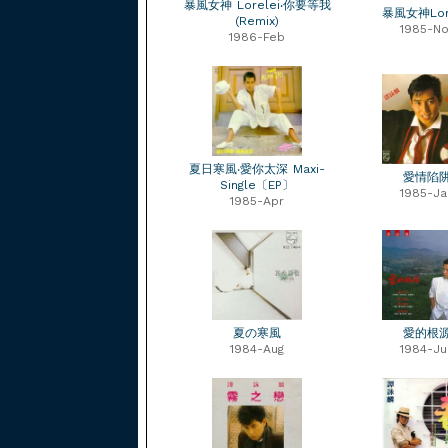
暴風女神 Lorelei‧你要等我
暴風女神Lore
(Remix)
1985-No
1986-Feb
夏日寒風‧愛你太深 Maxi-
愛情陷
Single〔EP〕
1985-Ja
1985-Apr
夏の寒風
愛的根
1984-Aug
1984-Ju