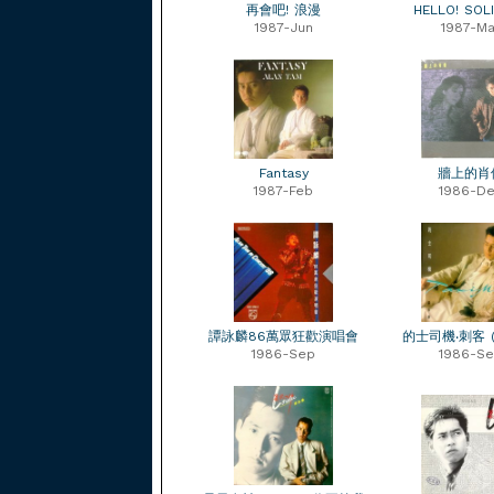
再會吧! 浪漫
HELLO! SOL
1987-Jun
1987-Ma
Fantasy
牆上的肖
1987-Feb
1986-D
譚詠麟86萬眾狂歡演唱會
的士司機‧刺客 (R
1986-Sep
1986-S