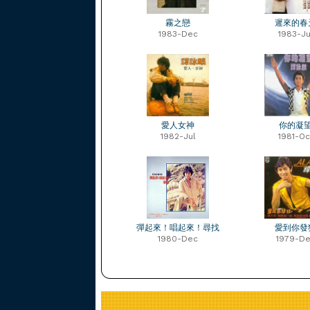
霧之戀
遲來的春
1983-Dec
1983-Ju
愛人女神
你的凝
1982-Jul
1981-Oc
彈起來！唱起來！尋找
愛到你發
1980-Dec
1979-D