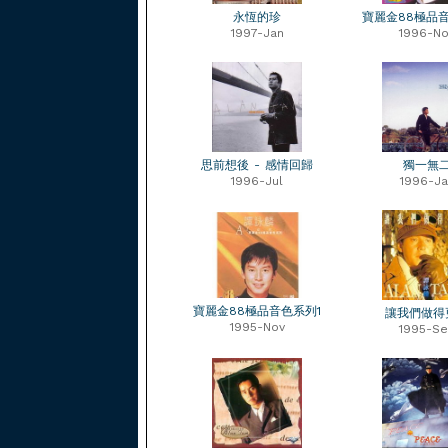
永恆的珍
寶麗金88極品
1997-Jan
1996-No
思前想後 - 感情回歸
獨一無
1996-Jul
1996-Ja
寶麗金88極品音色系列1
讓我們做得
1995-Nov
1995-S