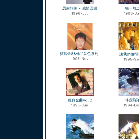
思前想後 - 感情回歸
獨一無
1996-Jul
1996-Ja
寶麗金88極品音色系列1
讓我們做得
1995-Nov
1995-S
經典金曲Vol.2
伴我飛
1995-Jun
1994-D