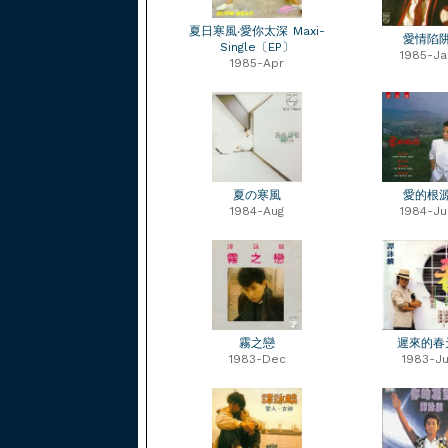
夏日寒風‧愛你太深 Maxi-
愛情陷
Single〔EP〕
1985-Ja
1985-Apr
夏の寒風
愛的根
1984-Aug
1984-Ju
霧之戀
遲來的春
1983-Dec
1983-Ju