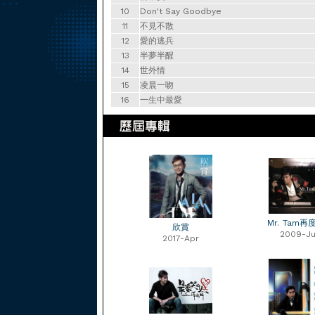
10
Don't Say Goodbye
11
不見不散
12
愛的逃兵
13
半夢半醒
14
世外情
15
凌晨一吻
16
一生中最愛
Mr. Tam
欣賞
2009-J
2017-Apr