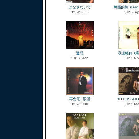
はなさないで
萬能的妳 (Danc
1988-Jul
1988-Ap
迷惑
浪漫經典 (第
1988-Jan
1987-No
再會吧! 浪漫
HELLO! SOL
1987-Jun
1987-Ma