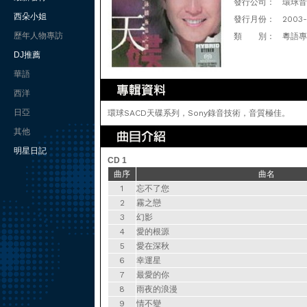
發行公司：
環球音樂(
西朵小姐
發行月份：
2003
歷年人物專訪
類 別：
粵語專
DJ推薦
華語
西洋
日亞
環球SACD天碟系列，Sony錄音技術，音質極佳。
其他
明星日記
CD 1
曲序
曲名
1
忘不了您
2
霧之戀
3
幻影
4
愛的根源
5
愛在深秋
6
幸運星
7
最愛的你
8
雨夜的浪漫
9
情不變