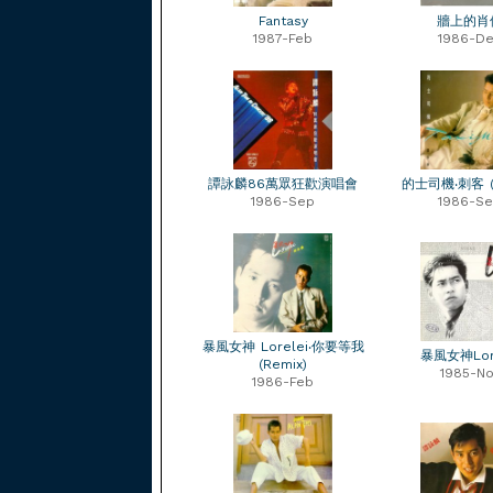
Fantasy
牆上的肖
1987-Feb
1986-D
譚詠麟86萬眾狂歡演唱會
的士司機‧刺客 (R
1986-Sep
1986-S
暴風女神 Lorelei‧你要等我
暴風女神Lore
(Remix)
1985-No
1986-Feb