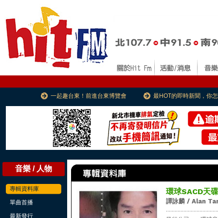
一起趣台東！前進台東博覽會
最HOT的即時新聞，你
音樂 / 人物
專輯資料庫
環球SACD天
譚詠麟 / Alan Ta
單曲首播
...................................
最新發行