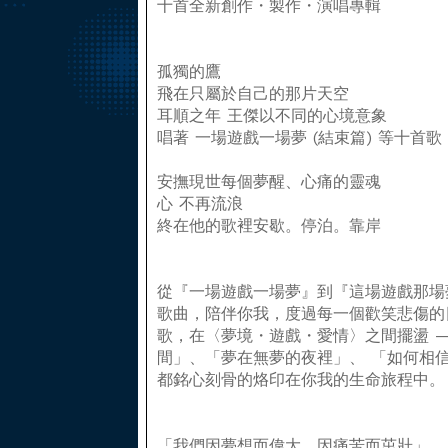
十首全新創作・製作・演唱專輯
孤獨的鷹
飛在只屬於自己的那片天空
耳順之年 王傑以不同的心境意象
唱著 一場遊戲一場夢 (結束篇) 等十首歌
安撫現世每個夢醒、心痛的靈魂
心 不再流浪
終在他的歌裡安歇。停泊。靠岸
從『一場遊戲一場夢』到『這場遊戲那場
歌曲，陪伴你我，度過每一個歡笑悲傷的
歌，在〈夢境・遊戲・愛情〉之間擺盪 
間」、「夢在無夢的夜裡」、 「如何相信這
都銘心刻骨的烙印在你我的生命旅程中。
「我們因夢想而偉大，因痛苦而茁壯」