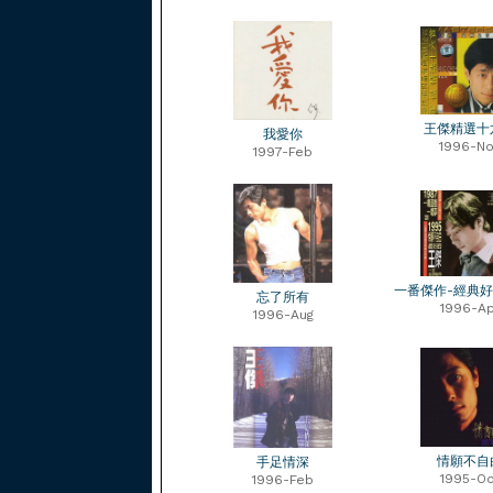
王傑精選十
我愛你
1996-No
1997-Feb
一番傑作-經典
忘了所有
1996-Ap
1996-Aug
情願不自
手足情深
1995-Oc
1996-Feb