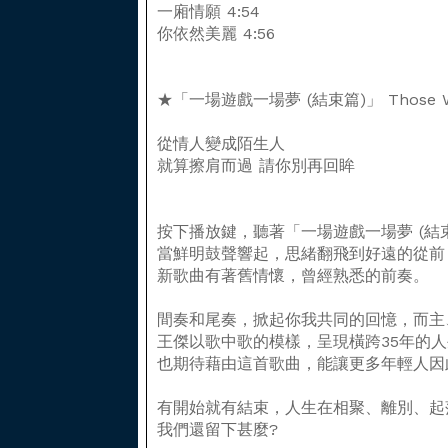
一廂情願 4:54
你依然美麗 4:56
★「一場遊戲一場夢 (結束篇)」 Those We
從情人變成陌生人
就算擦肩而過 請你別再回眸
按下播放鍵，聽著「一場遊戲一場夢 (結
當鮮明鼓聲響起，思緒翻飛到好遠的從前
新歌曲有著舊情懷，曾經熟悉的前奏。
間奏和尾奏，掀起你我共同的回憶，而主
王傑以歌中歌的模樣，呈現橫跨35年的
也期待藉由這首歌曲，能讓更多年輕人因
有開始就有結束，人生在相聚、離別、起
我們還留下甚麼?