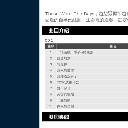
Those Were The Days，越想緊握卻
受過的傷早已結痂，生命裡的過客，註定
CD 1
曲序
曲名
1
一場遊戲一場夢 (結束篇)
2
黯然離別
3
想見你
4
我依然愛你
5
我知道沒有了
6
2030悲傷預言
7
對不起你
8
黃昏的機場
9
一廂情願
10
你依然美麗