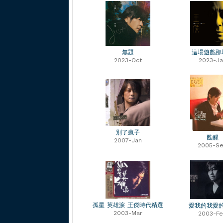
無題
這場遊戲那
2023-Oct
2023-Ja
別了瘋子
甦醒
2007-Jan
2005-S
孤星 英雄淚 王傑時代精選
愛我的我愛
2003-Mar
2003-F