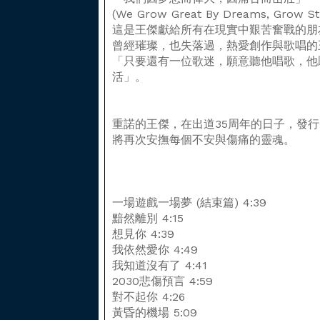
(We Grow Great By Dreams, Grow St
這是王傑獻給所有在現實中艱苦奮戰的朋
曾經璀璨，也失落過，熱愛創作與歌唱的
「只要還有一位歌迷，願意聽他唱歌，他
活」。
重諾的王傑，在出道35周年的日子，發
將再次安撫每個不安與傷痛的靈魂。
一場遊戲一場夢 (結束篇) 4:39
黯然離別 4:15
想見你 4:39
我依然愛你 4:49
我知道沒有了 4:41
2030悲傷預言 4:59
對不起你 4:26
黃昏的機場 5:09