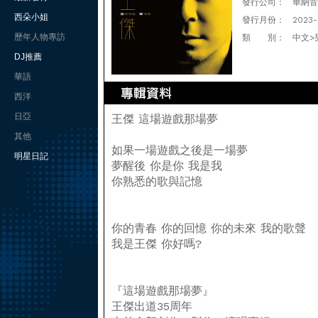
發行公司：
華納音樂
西朵小姐
發行月份：
2023-
歷年人物專訪
類 別：
中文>
DJ推薦
華語
西洋
日亞
王傑 這場遊戲那場夢
其他
如果一場遊戲之後是一場夢
明星日記
夢醒後 你是你 我是我
你熟悉的歌與記憶
你的青春 你的回憶 你的未來 我的歌聲
我是王傑 你好嗎?
『這場遊戲那場夢』
王傑出道35周年