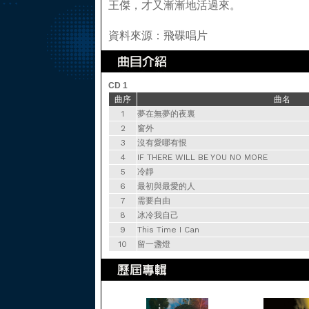
王傑，才又漸漸地活過來。
資料來源：飛碟唱片
CD 1
曲序
曲名
1
夢在無夢的夜裏
2
窗外
3
沒有愛哪有恨
4
IF THERE WILL BE YOU NO MORE
5
冷靜
6
最初與最愛的人
7
需要自由
8
冰冷我自己
9
This Time I Can
10
留一盞燈