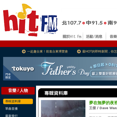
一起趣台東！前進台東博覽會
最HOT的即時新聞，你
音樂 / 人物
專輯資料庫
夢在無夢的夜
王傑 / Dave Wan
單曲首播
...................................
最新發行