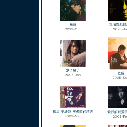
無題
這場遊戲那
2023-Oct
2023-Ja
別了瘋子
甦醒
2007-Jan
2005-S
孤星 英雄淚 王傑時代精選
愛我的我愛
2003-Mar
2003-F