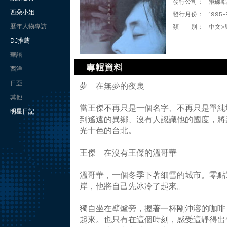
發行公司：
飛碟唱
西朵小姐
發行月份：
1995-
歷年人物專訪
類 別：
中文>
DJ推薦
華語
西洋
日亞
夢 在無夢的夜裏
其他
當王傑不再只是一個名字、不再只是單純
明星日記
到遙遠的異鄉、沒有人認識他的國度，將
光十色的台北。
王傑 在沒有王傑的溫哥華
溫哥華，一個冬季下著細雪的城市。零點
岸，他將自己先冰冷了起來。
獨自坐在壁爐旁，握著一杯剛沖溶的咖啡
起來。也只有在這個時刻，感受這靜得出