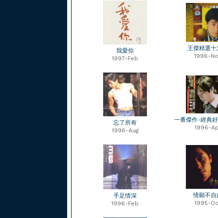
王傑精選十
我愛你
1996-No
1997-Feb
一番傑作-經典
忘了所有
1996-Ap
1996-Aug
情願不自
手足情深
1995-Oc
1996-Feb