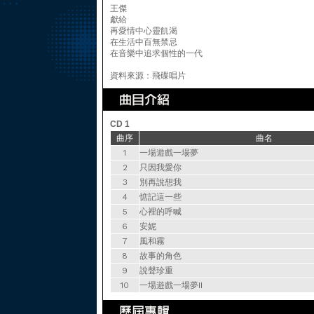
王傑
獻給
再愛情中心靈飢渴
在生活中百無禁忌
在音樂中追求個性的一代
資料來源：飛碟唱片
CD 1
曲序
曲名
1
一場遊戲一場夢
2
只因我愛你
3
別再說想我
4
惦記這一些
5
心裡的呼喊
6
安妮
7
風和霧
8
故事的角色
9
說聲珍重
10
一場遊戲一場夢II