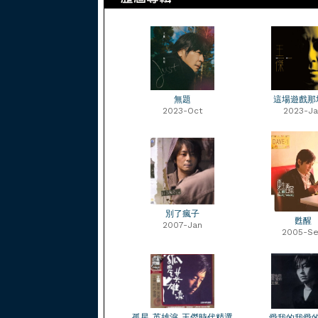
無題
這場遊戲那
2023-Oct
2023-Ja
別了瘋子
甦醒
2007-Jan
2005-S
孤星 英雄淚 王傑時代精選