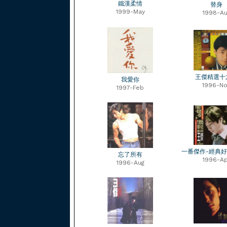
鐵漢柔情
替身
1999-May
1998-Au
王傑精選十
我愛你
1996-No
1997-Feb
一番傑作-經典
忘了所有
1996-Ap
1996-Aug