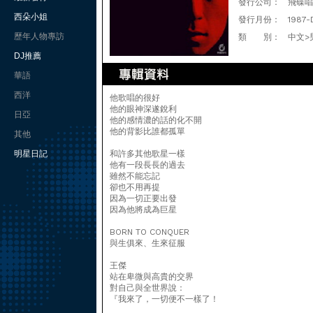
發行公司：
飛碟唱
西朵小姐
發行月份：
1987-
歷年人物專訪
類 別：
中文>
DJ推薦
華語
西洋
他歌唱的很好
他的眼神深遂銳利
日亞
他的感情濃的話的化不開
他的背影比誰都孤單
其他
明星日記
和許多其他歌星一樣
他有一段長長的過去
雖然不能忘記
卻也不用再提
因為一切正要出發
因為他將成為巨星
BORN TO CONQUER
與生俱來、生來征服
王傑
站在卑微與高貴的交界
對自己與全世界說：
『我來了，一切便不一樣了！