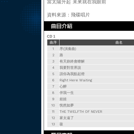
當太陽升起 未來就在我眼前
資料來源：飛碟唱片
CD 1
曲序
曲名
1
序(演奏曲)
2
路
3
有天妳終會瞭解
4
我要對世界說
5
請你為我點起燈
6
Right Here Waiting
7
心醉
8
伴我一生
9
娃娃
10
恍然如夢
11
THE TWELFTH OF NEVER
12
家太遠了
13
跋