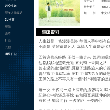
發行公司：
飛碟唱
西朵小姐
發行月份：
1993-
歷年人物專訪
類 別：
中文>
DJ推薦
華語
西洋
日亞
人生就是一條漫漫長路 每個人手中都有
不論是 英雄還是凡人 幸福人生還是悲慘
其他
明星日記
回首這條來時路 王傑一路走來 曾經崎崛
他都默默地堅毅走過 直到轉上音樂之路
曾走過的生活經歷 慰藉了迷路旅人的彷
曾品嘗了情感點滴 感動了情路男女的愛戀
王傑的路上不再只有一個“我”伴隨著的
這一次 王傑將一路上得來的溫馨喝采 唱
記錄心中的滿足喜悅 在無限寬廣延伸的路
有知已 知音同行 王傑的路 王傑的心