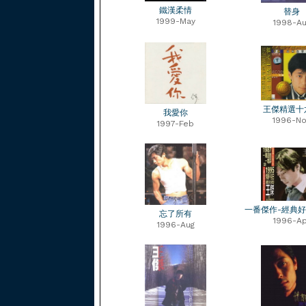
鐵漢柔情
替身
1999-May
1998-Au
王傑精選十
我愛你
1996-No
1997-Feb
一番傑作-經典
忘了所有
1996-Ap
1996-Aug