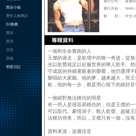
發行公司：
波麗佳
西朵小姐
發行月份：
1996-
歷年人物專訪
類 別：
中文>
DJ推薦
華語
西洋
日亞
一個和生命賽跑的人
王傑的過去，是歌壇中的唯一奇迹，從無
其他
光以歌聲就足以征服世界的華人歌手。然
明星日記
守成規的持續著眼著的榮耀，他仍選擇不
樂唱給大家聽。他的夢，越來越大，而王
歇，他的每一步，都是用心留下的絕好音
一個絕對無法模仿的明星
有一些人是很容易模仿的，但是王傑的一
可以取代。豪情浪子、動人歌聲、超級王
法模仿得來，所以，王傑只有一個，沒有
資料來源：波麗佳音