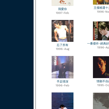
王傑精選十
我愛你
1996-No
1997-Feb
一番傑作-經典
忘了所有
1996-Ap
1996-Aug
情願不自
手足情深
1995-Oc
1996-Feb