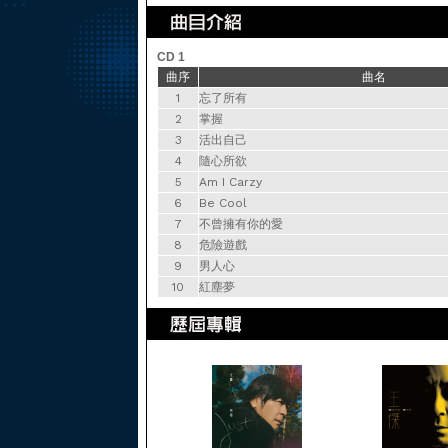
CD 1
曲序
曲名
1
忘了所有
2
掌握
3
活出自己
4
隨心所欲
5
Am I Carzy
6
Be Cool
7
不曾擁有你的愛
8
危險遊戲
9
男人心
10
紅塵夢