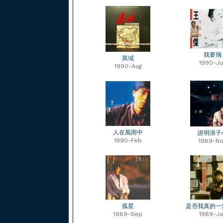
我要飛
異域
1990-Ju
1990-Aug
人在風雨中
誰明浪子
1990-Feb
1989-No
孤星
是否我真的一
1989-Sep
1989-Ja