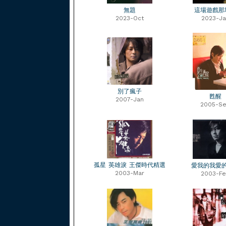
無題
這場遊戲那
2023-Oct
2023-Ja
別了瘋子
甦醒
2007-Jan
2005-S
孤星 英雄淚 王傑時代精選
愛我的我愛
2003-Mar
2003-F